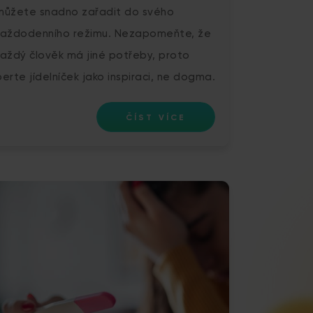
můžete snadno zařadit do svého
každodenního režimu. Nezapomeňte, že
každý člověk má jiné potřeby, proto
berte jídelníček jako inspiraci, ne dogma.
ČÍST VÍCE