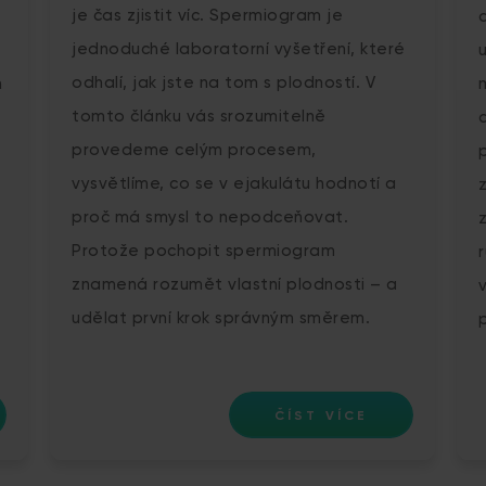
je čas zjistit víc. Spermiogram je
jednoduché laboratorní vyšetření, které
odhalí, jak jste na tom s plodností. V
n
tomto článku vás srozumitelně
provedeme celým procesem,
t
vysvětlíme, co se v ejakulátu hodnotí a
proč má smysl to nepodceňovat.
Protože pochopit spermiogram
znamená rozumět vlastní plodnosti – a
udělat první krok správným směrem.
ČÍST VÍCE