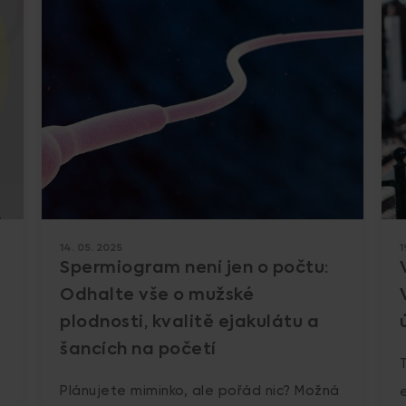
14. 05. 2025
1
Spermiogram není jen o počtu:
Odhalte vše o mužské
plodnosti, kvalitě ejakulátu a
šancích na početí
Plánujete miminko, ale pořád nic? Možná