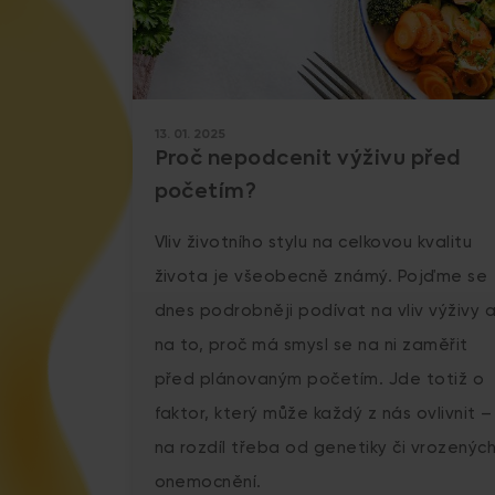
13. 01. 2025
Proč nepodcenit výživu před
početím?
Vliv životního stylu na celkovou kvalitu
života je všeobecně známý. Pojďme se
dnes podrobněji podívat na vliv výživy 
na to, proč má smysl se na ni zaměřit
před plánovaným početím. Jde totiž o
faktor, který může každý z nás ovlivnit –
na rozdíl třeba od genetiky či vrozenýc
onemocnění.