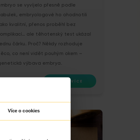
Embryo se vyvíjelo přesně podle
tabulek, embryologové ho ohodnotili
jako kvalitní, přenos proběhl bez
komplikací… ale těhotenský test ukázal
jednu čárku. Proč? Někdy rozhoduje
něco, co není vidět pouhým okem –
genetická výbava embrya.
ČÍST VÍCE
Více o cookies