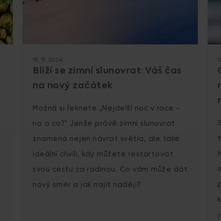
15. 11. 2024
1
Blíží se zimní slunovrat: Váš čas
na nový začátek
Možná si řeknete „Nejdelší noc v roce -
no a co?" Jenže právě zimní slunovrat
a
znamená nejen návrat světla, ale také
ideální chvíli, kdy můžete restartovat
svou cestu za rodinou. Co vám může dát
nový směr a jak najít naději?
h