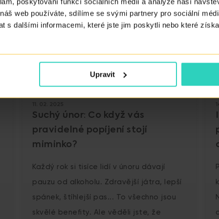
klam, poskytování funkcí sociálních médií a analýze naší návšt
 náš web používáte, sdílíme se svými partnery pro sociální média
 s dalšími informacemi, které jste jim poskytli nebo které získa
Upravit
11. 02. 2025
1
Suchý únor: Co když vás
pravidelné popíjení stojí
miminko?
Každý rok si tisíce lidí v únoru dávají
pauzu od alkoholu. Zdravější játra, lepší
spánek, štíhlejší pas... To všechno jsou
skvělé benefity. Ale věděli jste, že