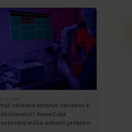
4. 02. 2025
Proč některá embrya nevedou k
těhotenství? Genetické
testování může odhalit problém