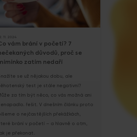
2. 11. 2024
Co vám brání v početí? 7
nečekaných důvodů, proč se
miminko zatím nedaří
Snažíte se už nějakou dobu, ale
těhotenský test je stále negativní?
Může za tím být něco, co vás možná ani
nenapadlo. řešit. V dnešním článku proto
píšeme o nejčastějších překážkách,
které brání v početí – a hlavně o otm,
jak je překonat.