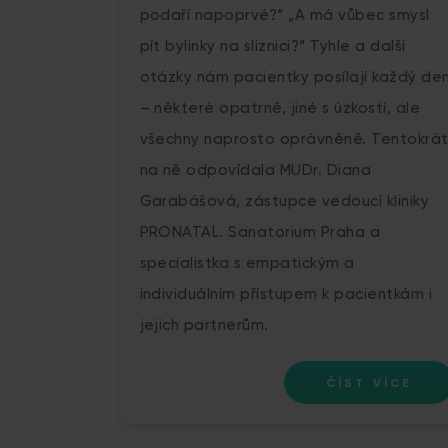
podaří napoprvé?“ „A má vůbec smysl
pít bylinky na sliznici?“ Tyhle a další
otázky nám pacientky posílají každý de
– některé opatrně, jiné s úzkostí, ale
všechny naprosto oprávněně. Tentokrá
na ně odpovídala MUDr. Diana
Garabášová, zástupce vedoucí kliniky
PRONATAL. Sanatorium Praha a
specialistka s empatickým a
individuálním přístupem k pacientkám i
jejich partnerům.
ČÍST VÍCE