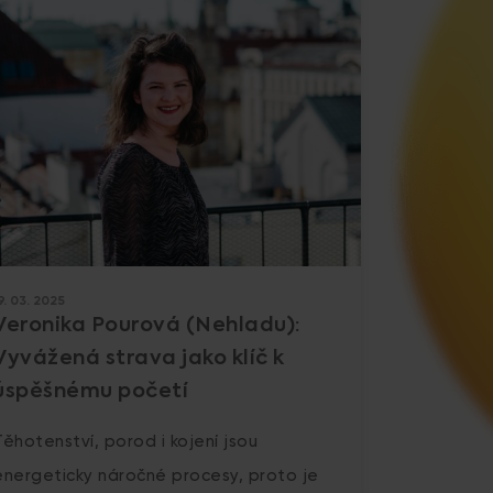
9. 03. 2025
Veronika Pourová (Nehladu):
Vyvážená strava jako klíč k
úspěšnému početí
Těhotenství, porod i kojení jsou
energeticky náročné procesy, proto je