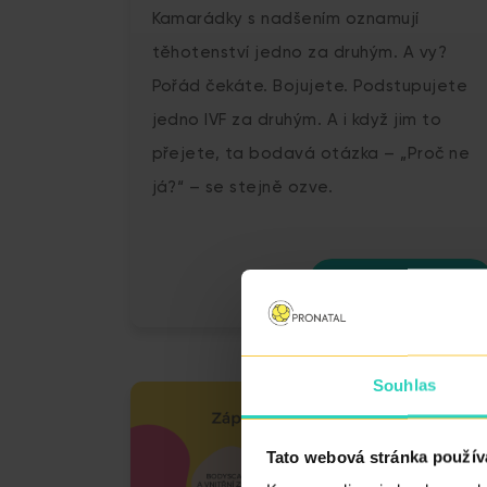
Kamarádky s nadšením oznamují
těhotenství jedno za druhým. A vy?
Pořád čekáte. Bojujete. Podstupujete
jedno IVF za druhým. A i když jim to
přejete, ta bodavá otázka – „Proč ne
já?“ – se stejně ozve.
ČÍST VÍCE
Souhlas
Tato webová stránka použív