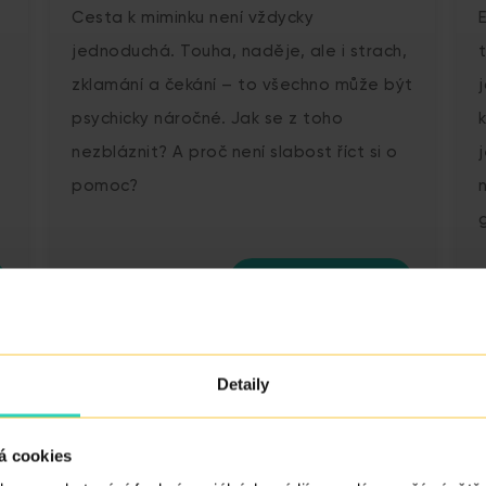
Cesta k miminku není vždycky
jednoduchá. Touha, naděje, ale i strach,
zklamání a čekání – to všechno může být
psychicky náročné. Jak se z toho
nezbláznit? A proč není slabost říct si o
pomoc?
ČÍST VÍCE
Detaily
á cookies