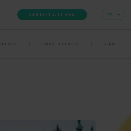
CZ
KONTAKTUJTE NÁS
EN
DE
ENETIKA
LÉKAŘI A CENTRA
CENÍK
IT
RS
HR
PL
UA
FR
VN