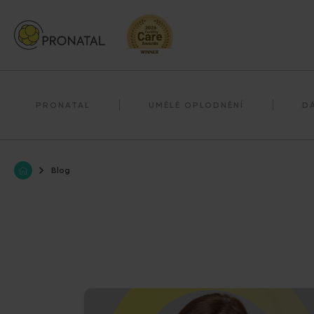
Darování reprodukčních buněk
Darování vajíček
PRONATAL
UMĚLÉ OPLODNĚNÍ
D
Blog