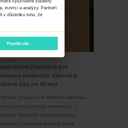
ěvnosti využíváme soubory
, inzerci a analýzy. Partneři
li v důsledku toho, že
Povolit vše
4. 01. 2025
Inspirativní jídelníček pro
podporu plodnosti: Zdravé a
chutné tipy na tři dny
Připravili jsme pro vás třídenní jídelníček,
který sestavily nutriční terapeutky z
Nehladu. Inspirujte se kombinacemi
chutných a zdravých pokrmů, které