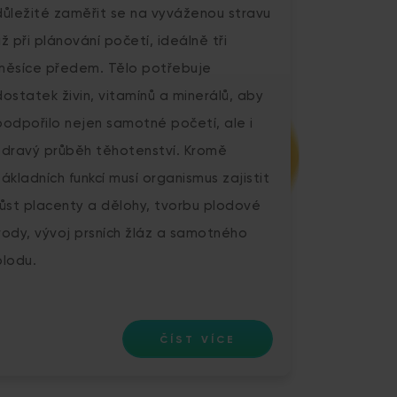
důležité zaměřit se na vyváženou stravu
už při plánování početí, ideálně tři
měsíce předem. Tělo potřebuje
dostatek živin, vitamínů a minerálů, aby
podpořilo nejen samotné početí, ale i
zdravý průběh těhotenství. Kromě
základních funkcí musí organismus zajistit
růst placenty a dělohy, tvorbu plodové
vody, vývoj prsních žláz a samotného
plodu.
ČÍST VÍCE