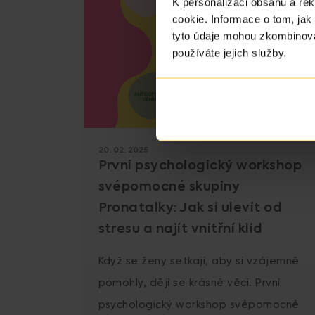
K personalizaci obsahu a re
cookie. Informace o tom, jak
tyto údaje mohou zkombinovat
používáte jejich služby.
20. 02. 2025
První psychologický workshop
svépomocné skupiny
Pronatalky: Jak si ulevit od
stresu a najít vnitřní klid
Když se ženy setkají, aby si vzájemně
pomohly, dějí se krásné věci. První
psychologický workshop svépomocné