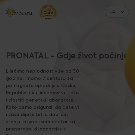
HR
CZ
EN
DE
IT
PRONATAL - Gdje život počinje
RS
Liječimo neplodnost više od 30
PL
godina. Imamo 7 centara za
pomognutu oplodnju u Češkoj
UA
Republici i 4 u inozemstvu, jako
FR
i vlastiti genetski laboratorij.
Kako bismo osigurali da ćete vi
VN
i vaše dijete biti u dobrom
stanju, otvorili smo centar za
prenatalnu dijagnostiku u