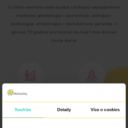
U našim centrima rade vodeći stručnjaci reproduktivne
medicine, ginekologije i opstetricije, urologije i
andrologije, embriologije i reproduktivne genetike. U
gotovo 30 godina postojanja na svijet smo donijeli
tisuće djece.
KOORDINATOR KOJI
KRATKI ROKOVI
GOVORI HRVATSKI I
NARUČIVANJA
Souhlas
Detaily
Více o cookies
KOJI ĆE VAS VODITI
KROZ TRETMAN ĆE
BITI VAŠA GLAVNA
KONTAKTNA OSOBA