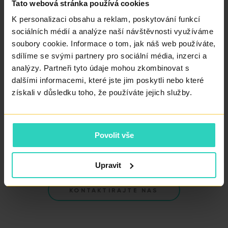
Tato webová stránka používá cookies
K personalizaci obsahu a reklam, poskytování funkcí
sociálních médií a analýze naší návštěvnosti využíváme
soubory cookie. Informace o tom, jak náš web používáte,
sdílíme se svými partnery pro sociální média, inzerci a
analýzy. Partneři tyto údaje mohou zkombinovat s
dalšími informacemi, které jste jim poskytli nebo které
získali v důsledku toho, že používáte jejich služby.
INDIVIDUALNA SKRB U
VISOKA STOPA
DISKRETNOM
USPJEŠNOSTI
OKRUŽENJU
ZAHVALJUJUĆI
STRUČNOSTI,
Povolit vše
INOVACIJAMA A
STABILNOSTI TIMA
Upravit
KONTAKTIRAJTE NAS