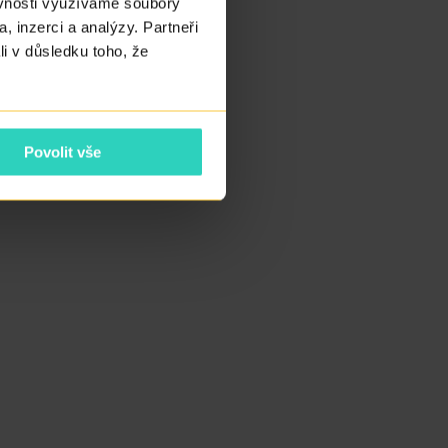
ěvnosti využíváme soubory
, inzerci a analýzy. Partneři
li v důsledku toho, že
Povolit vše
odrážděním,