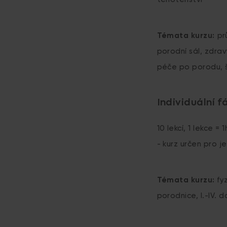
Témata kurzu:
pr
porodní sál, zdrav
péče po porodu, š
Individuální f
10 lekcí, 1 lekce = 
- kurz určen pro j
Témata kurzu:
fyz
porodnice, I.-IV.