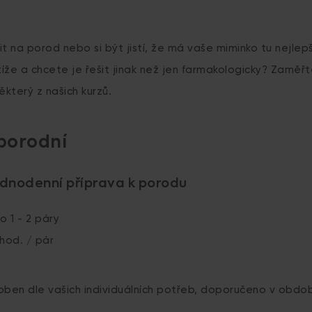
t na porod nebo si být jistí, že má vaše miminko tu nejlep
íže a chcete je řešit jinak než jen farmakologicky? Zaměřt
ěkterý z našich kurzů.
porodní
jednodenní příprava k porodu
o 1 - 2 páry
 hod. / pár
oben dle vašich individuálních potřeb, doporučeno v obdob