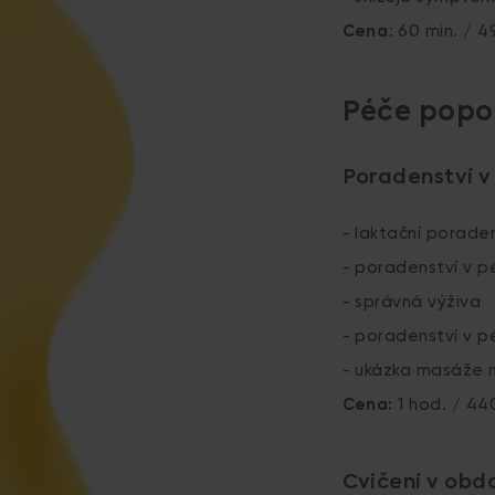
Cena
: 60 min. / 4
Péče popo
Poradenství 
- laktační porade
- poradenství v p
- správná výživa
- poradenství v p
- ukázka masáže 
Cena:
1 hod. / 44
Cvičení v obd