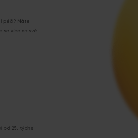
ší péči? Máte
e se více na své
í od 25. týdne