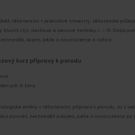
ůběh těhotenství + jednotlivé trimestry, těhotenská průkaz
ý životní styl, dechové a úlevové techniky, I. – IV. Doba po
estinedělí, kojení, péče o novorozence a výživa
ázový kurz přípravy k porodu
1hod.
eden pár či ženu
iologické změny v těhotenství, příprava k porodu, co s se
 doba porodní, šestinedělí a kojení, péče o novorozence po