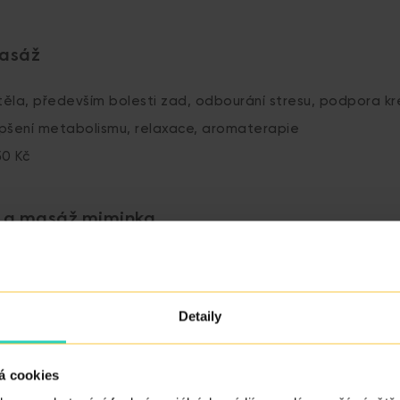
asáž
 těla, především bolesti zad, odbourání stresu, podpora k
lepšení metabolismu, relaxace, aromaterapie
50 Kč
 a masáž miminka
ma masáže, která má formu hlazení a dotekové relaxace
itek po stránce fyzické i emocionální
Detaily
áhový přírustek, zlepšit vnímavost a mentální rovoj
klidu, pohody a bezpečí
á cookies
 obranyschopnost organismu dítěte a posiluje pouto mezi