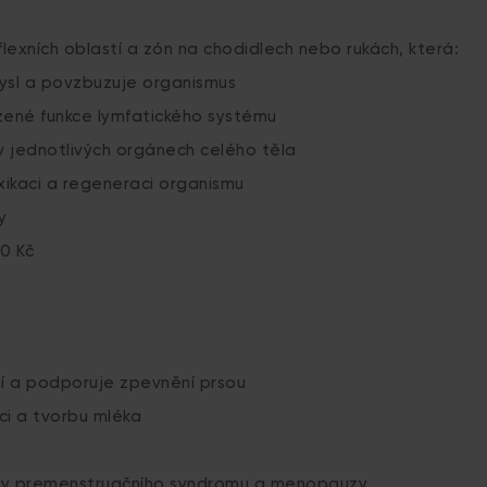
lexních oblastí a zón na chodidlech nebo rukách, která:
 mysl a povzbuzuje organismus
zené funkce lymfatického systému
 v jednotlivých orgánech celého těla
ikaci a regeneraci organismu
y
90 Kč
ní a podporuje zpevnění prsou
ci a tvorbu mléka
my premenstruačního syndromu a menopauzy