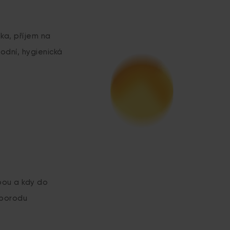
ka, příjem na
rodní, hygienická
bou a kdy do
 porodu