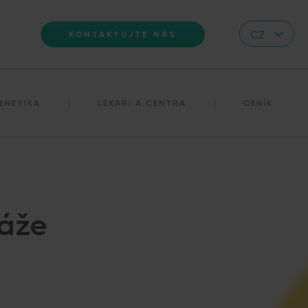
CZ
KONTAKTUJTE NÁS
EN
DE
ENETIKA
LÉKAŘI A CENTRA
CENÍK
IT
RS
HR
PL
UA
sáže
FR
VN