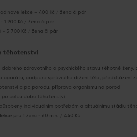
hodinové lekce – 400 Kč / žena či pár
 - 1 900 Kč / žena či pár
í - 3 700 Kč / žena či pár
 těhotenství
 dobrého zdravotního a psychického stavu těhotné ženy, z
 aparátu, podpora správného držení těla, předcházení z
otenství a po porodu, příprava organismu na porod
é po celou dobu těhotenství
způsobeny individuálním potřebám a aktuálnímu stádiu těh
 lekce pro 1 ženu - 60 min. / 440 Kč