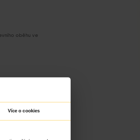
revního oběhu ve
Více o cookies
 rodičem a