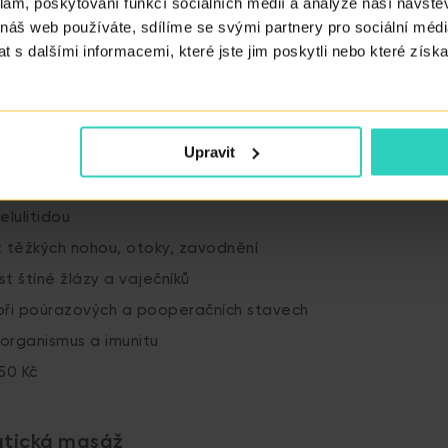
klam, poskytování funkcí sociálních médií a analýze naší návšt
 náš web používáte, sdílíme se svými partnery pro sociální média
poté provádět na miminku sama doma
 s dalšími informacemi, které jste jim poskytli nebo které získa
90 Kč
asáž
Upravit
 neplodností, únavou, infekčnimi chorobami, psychickým p
elulitidou
t těžkých nohou, otoky, zavodnění
t štíné žlázy a vaječníků
í při poúrazových a pooperačních stavech
 organismus a imunitu
950 Kč
atická masáž