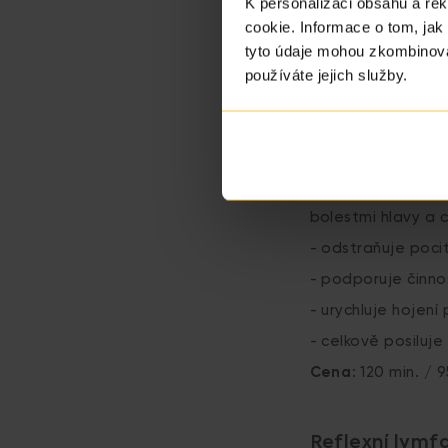
dítětem
K personalizaci obsahu a re
cookie. Informace o tom, jak
- masáž můžete 
tyto údaje mohou zkombinovat
Cena:
60 min. / 4
používáte jejich služby.
Lymfatická m
- pomáhá v boji s
bolestmi hlavy a c
- odstraňuje poci
- podporuje činnos
- urychluje hojen
- celkově posiluje
Cena
: 120 min. / 
Reflexní lymf