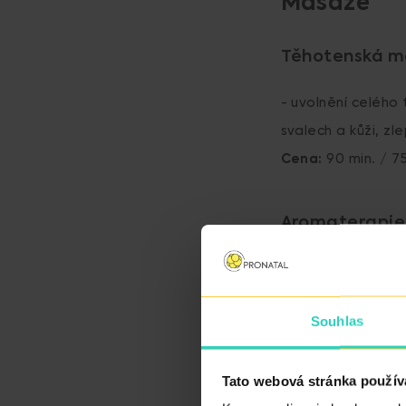
Masáže
Těhotenská m
- uvolnění celého
svalech a kůži, z
Cena:
90 min. / 7
Aromaterapie
- nejjemnější for
- dětem přináší už
Souhlas
- pomáhá zvýšit v
- navozuje pocit 
Tato webová stránka použív
- celkově zvyšuje