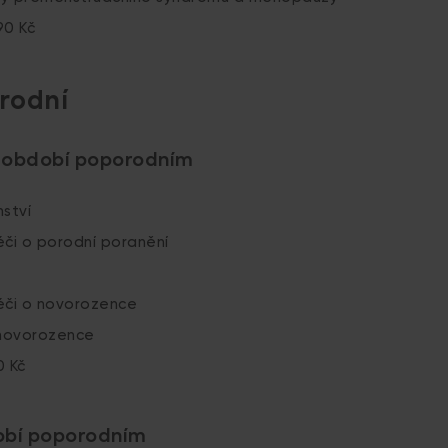
90 Kč
rodní
v období poporodním
nství
éči o porodní poranění
éči o novorozence
novorozence
0 Kč
obí poporodním