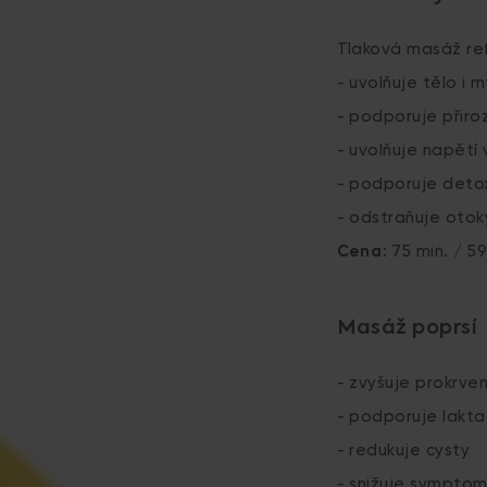
Tlaková masáž ref
- uvolňuje tělo i
- podporuje přiro
- uvolňuje napětí
- podporuje detox
- odstraňuje otok
Cena
: 75 min. / 5
Masáž poprsí
- zvyšuje prokrve
- podporuje lakta
- redukuje cysty
- snižuje sympto