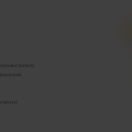
mírnění bolesti
dravotním
otenství