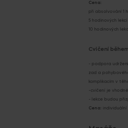
Cena:
při absolvování 1 
5 hodinových lekcí
10 hodinových lekc
Cvičení během
- podpora udržení
zad a pohybového
komplikacím v těh
-cvičení je vhodn
- lekce budou při
Cena:
individuální