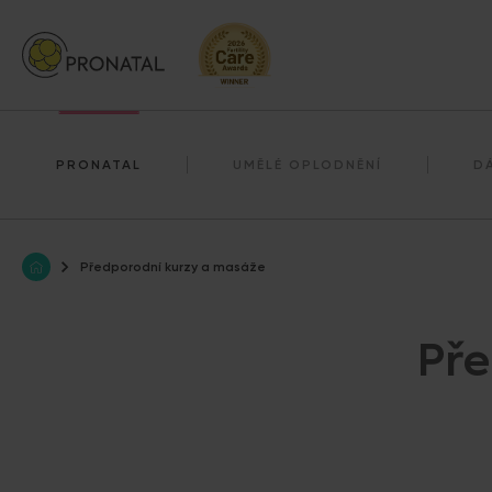
Darování reprodukčních buněk
Darování vajíček
PRONATAL
UMĚLÉ OPLODNĚNÍ
D
Předporodní kurzy a masáže
Pře