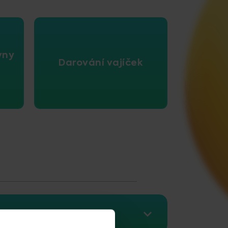
vny
Darování vajíček