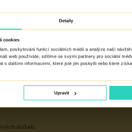
Detaily
e a vajíčka oplodnění schopná?
á cookies
klam, poskytování funkcí sociálních médií a analýze naší návšt
 náš web používáte, sdílíme se svými partnery pro sociální média
 s dalšími informacemi, které jste jim poskytli nebo které získa
Upravit
vých služeb.