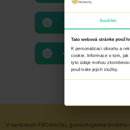
Souhlas
Jak dlouho zůstávají spermi
Tato webová stránka použív
K personalizaci obsahu a re
Kdy přichází ovulace?
cookie. Informace o tom, jak
tyto údaje mohou zkombinovat
používáte jejich služby.
V centrech PRONATAL garantujeme kvalitu s