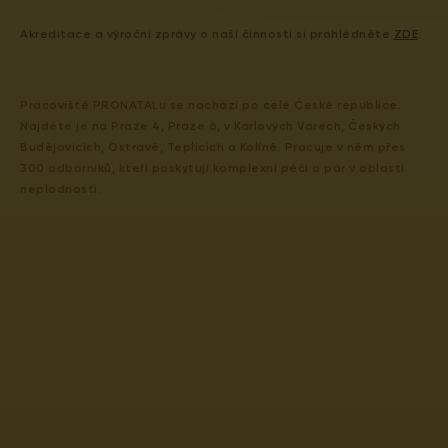
Akreditace a výroční zprávy o naší činnosti si prohlédněte
ZDE
.
Pracoviště PRONATALu se nachází po celé České republice.
Najdete je na Praze 4, Praze 6, v Karlových Varech, Českých
Budějovicích, Ostravě, Teplicích a Kolíně. Pracuje v něm přes
300 odborníků, kteří poskytují komplexní péči o pár v oblasti
neplodnosti.