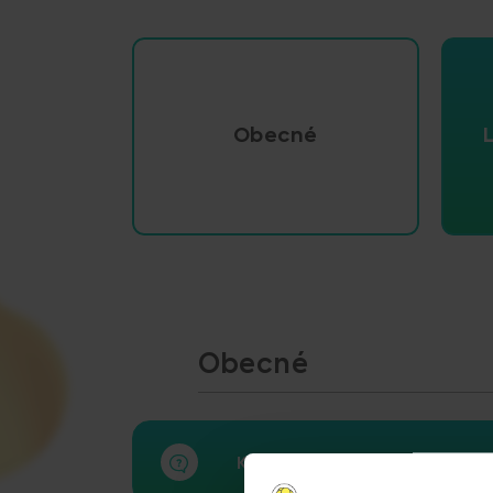
Obecné
Obecné
Který den je první den cyklu