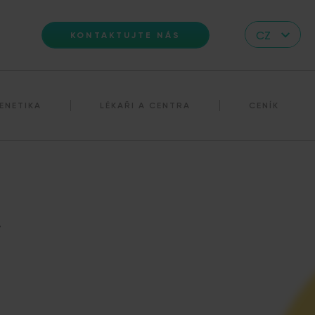
CZ
KONTAKTUJTE NÁS
EN
DE
ENETIKA
LÉKAŘI A CENTRA
CENÍK
IT
RS
HR
PL
UA
y
FR
VN