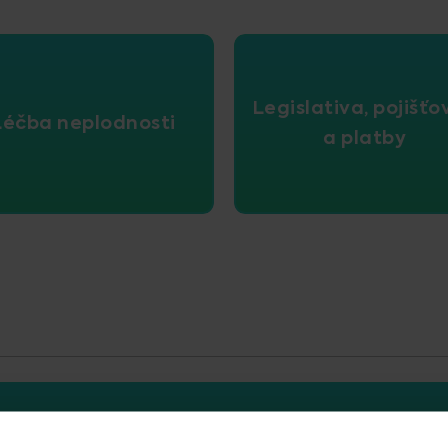
Legislativa, pojišťo
Léčba neplodnosti
a platby
?