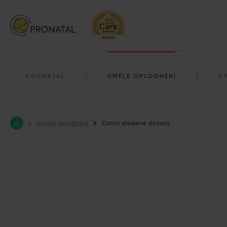
Darování reprodukčních buněk
Darování vajíček
PRONATAL
UMĚLÉ OPLODNĚNÍ
D
Umělé oplodnění
Často kladené dotazy