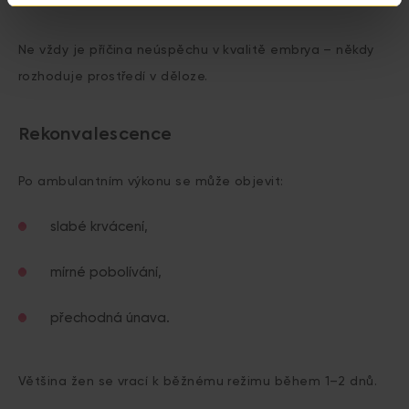
Ne vždy je příčina neúspěchu v kvalitě embrya – někdy
rozhoduje prostředí v děloze.
Rekonvalescence
Po ambulantním výkonu se může objevit:
slabé krvácení,
mírné pobolívání,
přechodná únava.
Většina žen se vrací k běžnému režimu během 1–2 dnů.