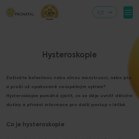
CZ
EN
DE
IT
Hysteroskopie
RS
HR
Zažíváte bolestivou nebo silnou menstruaci, nebo jste
PL
si prošli už opakovaně neúspěšným cyklem?
UA
Hysteroskopie pomáhá zjistit, co se děje uvnitř děložní
FR
dutiny a přinést informace pro další postup v léčbě.
VN
Co je hysteroskopie