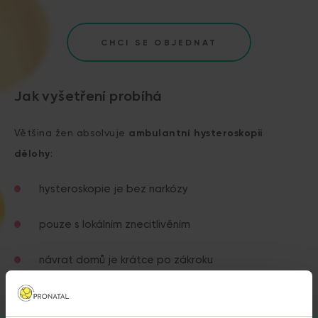
CHCI SE OBJEDNAT
Jak vyšetření probíhá
Většina žen absolvuje
ambulantní hysteroskopii
dělohy
:
hysteroskopie je bez narkózy
pouze s lokálním znecitlivěním
návrat domů je krátce po zákroku
Pocity jsou obvykle popisovány jako tlak nebo silnější