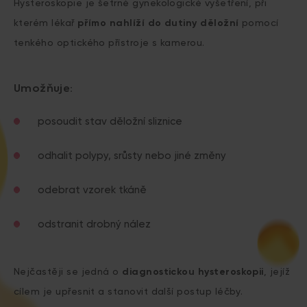
Hysteroskopie je šetrné gynekologické vyšetření, při
kterém lékař
přímo nahlíží do dutiny děložní
pomocí
tenkého optického přístroje s kamerou.
Umožňuje:
posoudit stav děložní sliznice
odhalit polypy, srůsty nebo jiné změny
odebrat vzorek tkáně
odstranit drobný nález
Nejčastěji se jedná o
diagnostickou hysteroskopii
, jejíž
cílem je upřesnit a stanovit další postup léčby.