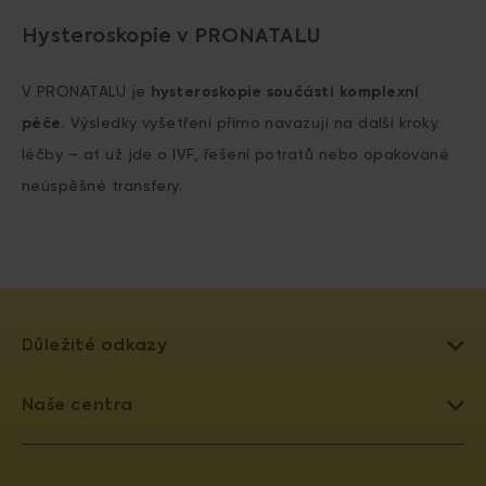
Hysteroskopie v PRONATALU
V PRONATALU je
hysteroskopie součástí komplexní
péče
. Výsledky vyšetření přímo navazují na další kroky
léčby – ať už jde o IVF, řešení potratů nebo opakované
neúspěšné transfery.
Důležité odkazy
LÉČBA NEPLODNOSTI
Naše centra
UMĚLÉ OPLODNĚNÍ
PRAHA 4 - PRONATAL SANATORIUM
DAROVÁNÍ VAJÍČEK