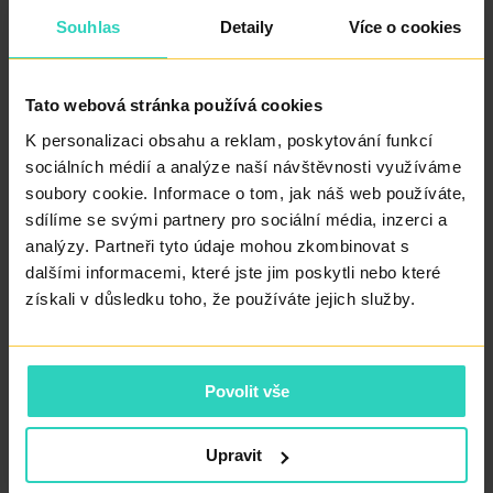
menstruační bolest, která rychle odezní. V případě
Souhlas
Detaily
Více o cookies
většího nálezu může být výkon proveden v celkové
anestezii.
Tato webová stránka používá cookies
K personalizaci obsahu a reklam, poskytování funkcí
Hysteroskopie a IVF
sociálních médií a analýze naší návštěvnosti využíváme
soubory cookie. Informace o tom, jak náš web používáte,
V rámci léčby neplodnosti pomáhá hysteroskopie ověřit,
sdílíme se svými partnery pro sociální média, inzerci a
zda je děloha připravena na uhnízdění embrya.
analýzy. Partneři tyto údaje mohou zkombinovat s
dalšími informacemi, které jste jim poskytli nebo které
získali v důsledku toho, že používáte jejich služby.
Doporučuje se zejména:
před zahájením IVF
Povolit vše
po opakovaných neúspěšných embryotransferech
Upravit
po jednom či více potratech