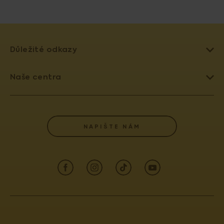
Důležité odkazy
LÉČBA NEPLODNOSTI
Naše centra
UMĚLÉ OPLODNĚNÍ
PRAHA 4 - PRONATAL SANATORIUM
DAROVÁNÍ VAJÍČEK
PRAHA 6 - PRONATAL PLUS
SLOVNÍK POJMŮ
NAPIŠTE NÁM
KOLÍN - PRONATAL KOLÍN
POJIŠŤOVNY
OSTRAVA - PRONATAL OSTRAVA
AKREDITACE A VÝROČNÍ ZPRÁVY
ČESKÉ BUDĚJOVICE - PRONATAL REPRO
INFORMACE PRO PACIENTY (GDPR)
TEPLICE - PRONATAL NORD
INFORMACE PRO LÉKAŘE
KARLOVY VARY - PRONATAL SPA
KONTAKT
CENTRUM PRENATÁLNÍ DIAGNOSTIKY