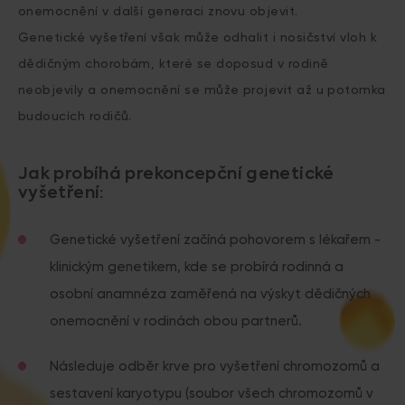
onemocnění v další generaci znovu objevit.
Genetické vyšetření však může odhalit i nosičství vloh k
dědičným chorobám, které se doposud v rodině
neobjevily a onemocnění se může projevit až u potomka
budoucích rodičů.
Jak probíhá prekoncepční genetické
vyšetření:
Genetické vyšetření začíná pohovorem s lékařem -
klinickým genetikem, kde se probírá rodinná a
osobní anamnéza zaměřená na výskyt dědičných
onemocnění v rodinách obou partnerů.
Následuje odběr krve pro vyšetření chromozomů a
sestavení karyotypu (soubor všech chromozomů v