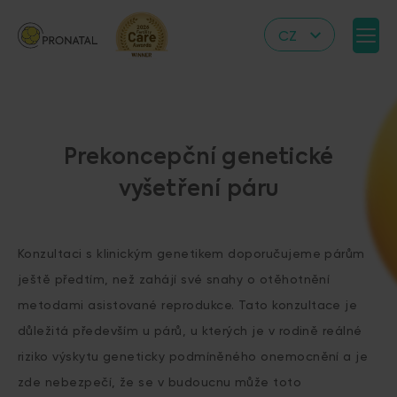
CZ
EN
DE
IT
Prekoncepční genetické
RS
vyšetření páru
HR
PL
UA
Konzultaci s klinickým genetikem doporučujeme párům
ještě předtím, než zahájí své snahy o otěhotnění
FR
metodami asistované reprodukce. Tato konzultace je
VN
důležitá především u párů, u kterých je v rodině reálné
riziko výskytu geneticky podmíněného onemocnění a je
zde nebezpečí, že se v budoucnu může toto