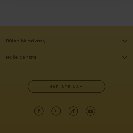
Důležité odkazy
LÉČBA NEPLODNOSTI
Naše centra
UMĚLÉ OPLODNĚNÍ
PRAHA 4 - PRONATAL SANATORIUM
DAROVÁNÍ VAJÍČEK
PRAHA 6 - PRONATAL PLUS
SLOVNÍK POJMŮ
NAPIŠTE NÁM
KOLÍN - PRONATAL KOLÍN
POJIŠŤOVNY
OSTRAVA - PRONATAL OSTRAVA
AKREDITACE A VÝROČNÍ ZPRÁVY
ČESKÉ BUDĚJOVICE - PRONATAL REPRO
INFORMACE PRO PACIENTY (GDPR)
TEPLICE - PRONATAL NORD
INFORMACE PRO LÉKAŘE