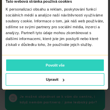
Tato webová stránka používá cookies
léčbě neplodnosti?
K personalizaci obsahu a reklam, poskytování funkcí
sociálních médií a analýze naší návštěvnosti využíváme
soubory cookie. Informace o tom, jak náš web používáte,
sdílíme se svými partnery pro sociální média, inzerci a
Jsou veškeré léky pro stimulaci při umělém
analýzy. Partneři tyto údaje mohou zkombinovat s
oplodnění hrazeny pojišťovnou?
dalšími informacemi, které jste jim poskytli nebo které
získali v důsledku toho, že používáte jejich služby.
Které výkony hradí pojišťovna a které
Povolit vše
pacientka?
Upravit
Je možné objednat se k vám do centra, i
když nemám partnera / jsme lesbický pár?