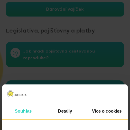
Darování vajíček
Legislativa, pojišťovny a platby
Jak hradí pojišťovna asistovanou
reprodukci?
Je pro provedení asistované reprodukce
podmínkou manželský svazek?
Souhlas
Detaily
Více o cookies
Mám nárok na pracovní neschopnost při