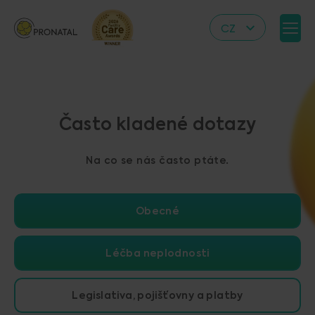
CZ
EN
DE
IT
Často kladené dotazy
RS
HR
Na co se nás často ptáte.
PL
UA
Obecné
FR
VN
Léčba neplodnosti
Legislativa, pojišťovny a platby