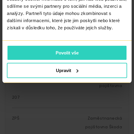
pojišťovna
sdílíme se svými partnery pro sociální média, inzerci a
analýzy. Partneři tyto údaje mohou zkombinovat s
201
dalšími informacemi, které jste jim poskytli nebo které
získali v důsledku toho, že používáte jejich služby.
ČPZP
Česká průmyslová
zdravotní pojišťovna
Povolit vše
205
Upravit
OZP
Oborová zdravotní
pojišťovna
207
ZPŠ
Zaměstnanecká
pojišťovna Škoda