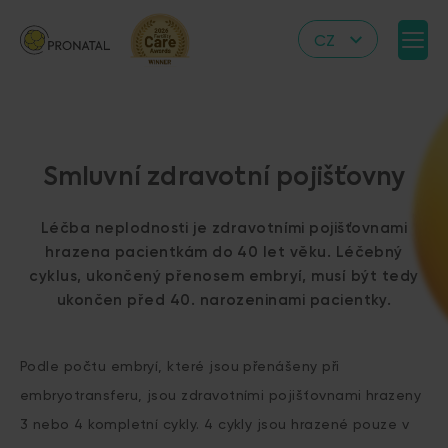
CZ
EN
DE
IT
Smluvní zdravotní pojišťovny
RS
HR
Léčba neplodnosti je zdravotními pojišťovnami
PL
hrazena pacientkám do 40 let věku. Léčebný
cyklus, ukončený přenosem embryí, musí být tedy
UA
ukončen před 40. narozeninami pacientky.
FR
VN
Podle počtu embryí, které jsou přenášeny při
embryotransferu, jsou zdravotními pojišťovnami hrazeny
3 nebo 4 kompletní cykly. 4 cykly jsou hrazené pouze v