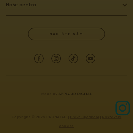
LÉČBA NEPLODNOSTI
Naše centra
UMĚLÉ OPLODNĚNÍ
PRAHA 4 - PRONATAL SANATORIUM
DAROVÁNÍ VAJÍČEK
PRAHA 6 - PRONATAL PLUS
SLOVNÍK POJMŮ
NAPIŠTE NÁM
KOLÍN - PRONATAL KOLÍN
POJIŠŤOVNY
OSTRAVA - PRONATAL OSTRAVA
AKREDITACE A VÝROČNÍ ZPRÁVY
ČESKÉ BUDĚJOVICE - PRONATAL REPRO
INFORMACE PRO PACIENTY (GDPR)
TEPLICE - PRONATAL NORD
INFORMACE PRO LÉKAŘE
KARLOVY VARY - PRONATAL SPA
KONTAKT
CENTRUM PRENATÁLNÍ DIAGNOSTIKY
Made by
APPLOUD DIGITAL
IVF
ODDĚLENÍ LÉKAŘSKÉ GENETIKY
GYNCENTRUM OSTRAVA
Copyright © 2026 PRONATAL. |
Právní ujednání
|
Nastavení
cookies