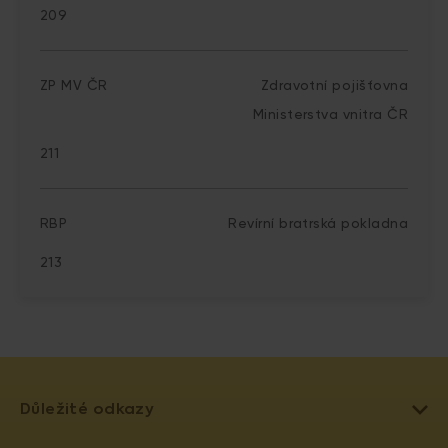
209
ZP MV ČR
Zdravotní pojišťovna
Ministerstva vnitra ČR
211
RBP
Revírní bratrská pokladna
213
Důležité odkazy