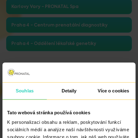
Karlovy Vary
PRONATAL Spa
Praha 4
Centrum prenatální diagnostiky
Praha 4
Oddělení lékařské genetiky
PRONATAL Sanatorium
VZP
Všeobecná zdravotní
Souhlas
Detaily
Více o cookies
pojišťovna
111
Tato webová stránka používá cookies
K personalizaci obsahu a reklam, poskytování funkcí
sociálních médií a analýze naší návštěvnosti využíváme
VoZP
Vojenská zdravotní
soubory cookie. Informace o tom, jak náš web používáte,