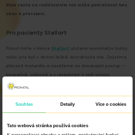
Vaše cesta za rodičovstvím tak může pokračovat bez
obav a přerušení.
Pro pacienty Stellart
Pokud máte v klinice
Stellart
uložené reprodukční buňky
nebo jste byli v aktivní léčbě, kontaktujte nás. Zajistíme
převzetí materiálu a navážeme na dosavadní postup –
bezpečně, odborně a s respektem k vaší situaci.
CHCI PŘEVÉST
Souhlas
Detaily
Více o cookies
SVOU LÉČBU DO
PRONATAL NORD
Tato webová stránka používá cookies
K personalizaci obsahu a reklam, poskytování funkcí