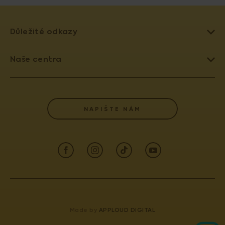
Důležité odkazy
LÉČBA NEPLODNOSTI
Naše centra
UMĚLÉ OPLODNĚNÍ
PRAHA 4 - PRONATAL SANATORIUM
DAROVÁNÍ VAJÍČEK
PRAHA 6 - PRONATAL PLUS
SLOVNÍK POJMŮ
NAPIŠTE NÁM
KOLÍN - PRONATAL KOLÍN
POJIŠŤOVNY
OSTRAVA - PRONATAL OSTRAVA
AKREDITACE A VÝROČNÍ ZPRÁVY
ČESKÉ BUDĚJOVICE - PRONATAL REPRO
INFORMACE PRO PACIENTY (GDPR)
TEPLICE - PRONATAL NORD
INFORMACE PRO LÉKAŘE
KARLOVY VARY - PRONATAL SPA
KONTAKT
CENTRUM PRENATÁLNÍ DIAGNOSTIKY
Made by
APPLOUD DIGITAL
IVF
ODDĚLENÍ LÉKAŘSKÉ GENETIKY