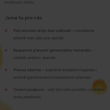
probíhající léčbu.
Jsme tu pro vás
Pokračování léčby bez odkladů
– navážeme
přesně tam, kde jste skončili.
Bezpečné převzetí genetického materiálu
–
vajíček, embryí i spermií.
Převoz zdarma
– zajistíme kompletní logistiku i
právně garantovanou bezpečnost převozu.
Osobní podpora
– náš tým vám pomůže v každém
kroku přechodu.