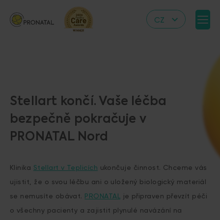
CZ
EN
DE
IT
RS
Stellart končí. Vaše léčba
HR
bezpečně pokračuje v
PL
PRONATAL Nord
UA
FR
Klinika
Stellart v Teplicích
ukončuje činnost. Chceme vás
VN
ujistit, že o svou léčbu ani o uložený biologický materiál
se nemusíte obávat.
PRONATAL
je připraven převzít péči
o všechny pacienty a zajistit plynulé navázání na