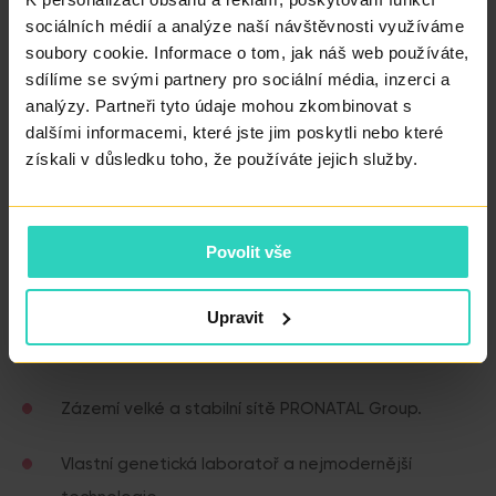
Pro nové pacienty
sociálních médií a analýze naší návštěvnosti využíváme
soubory cookie. Informace o tom, jak náš web používáte,
„Klinika
PRONATAL Nord
má dostatek volné kapacity pro
sdílíme se svými partnery pro sociální média, inzerci a
všechny nové pacienty.“
analýzy. Partneři tyto údaje mohou zkombinovat s
dalšími informacemi, které jste jim poskytli nebo které
Vstupní konzultace nabízíme zdarma s krátkou
získali v důsledku toho, že používáte jejich služby.
čekací dobou.
PRONATAL je stabilní a zkušený partner –
téměř 30
Povolit vše
let pomáháme lidem stát se rodiči.
Upravit
Proč PRONATAL Nord?
Zázemí velké a stabilní sítě PRONATAL Group.
Vlastní genetická laboratoř a nejmodernější