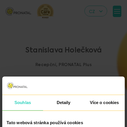
CZ
EN
DE
IT
Stanislava Holečková
RS
HR
Recepční, PRONATAL Plus
PL
UA
FR
VN
Souhlas
Detaily
Více o cookies
ZPĚT NA VÝPIS
LÉKAŘŮ
Tato webová stránka používá cookies