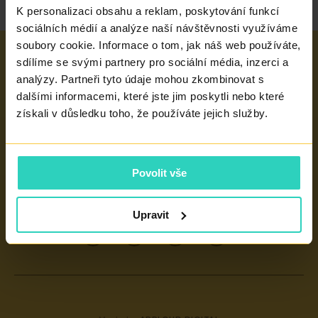
K personalizaci obsahu a reklam, poskytování funkcí
sociálních médií a analýze naší návštěvnosti využíváme
soubory cookie. Informace o tom, jak náš web používáte,
sdílíme se svými partnery pro sociální média, inzerci a
Důležité odkazy
analýzy. Partneři tyto údaje mohou zkombinovat s
dalšími informacemi, které jste jim poskytli nebo které
LÉČBA NEPLODNOSTI
Naše centra
získali v důsledku toho, že používáte jejich služby.
UMĚLÉ OPLODNĚNÍ
PRAHA 4 - PRONATAL SANATORIUM
DAROVÁNÍ VAJÍČEK
PRAHA 6 - PRONATAL PLUS
Povolit vše
SLOVNÍK POJMŮ
NAPIŠTE NÁM
KOLÍN - PRONATAL KOLÍN
POJIŠŤOVNY
OSTRAVA - PRONATAL OSTRAVA
Upravit
AKREDITACE A VÝROČNÍ ZPRÁVY
ČESKÉ BUDĚJOVICE - PRONATAL REPRO
INFORMACE PRO PACIENTY (GDPR)
TEPLICE - PRONATAL NORD
INFORMACE PRO LÉKAŘE
KARLOVY VARY - PRONATAL SPA
KONTAKT
CENTRUM PRENATÁLNÍ DIAGNOSTIKY