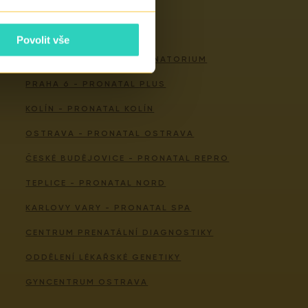
Naše centra
Povolit vše
PRAHA 4 - PRONATAL SANATORIUM
PRAHA 6 - PRONATAL PLUS
KOLÍN - PRONATAL KOLÍN
OSTRAVA - PRONATAL OSTRAVA
ČESKÉ BUDĚJOVICE - PRONATAL REPRO
TEPLICE - PRONATAL NORD
KARLOVY VARY - PRONATAL SPA
CENTRUM PRENATÁLNÍ DIAGNOSTIKY
ODDĚLENÍ LÉKAŘSKÉ GENETIKY
GYNCENTRUM OSTRAVA