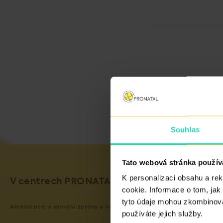
Souhlas
Tato webová stránka použív
K personalizaci obsahu a re
V centrech PRONATAL garantujeme kvalitu s
cookie. Informace o tom, jak
tyto údaje mohou zkombinovat
Akreditace a výroční zprávy o naší činnosti si prohlédněte
ZDE
.
používáte jejich služby.