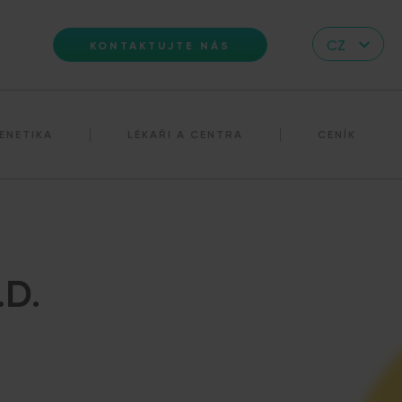
CZ
KONTAKTUJTE NÁS
EN
DE
ENETIKA
LÉKAŘI A CENTRA
CENÍK
IT
RS
HR
PL
UA
.D.
FR
VN