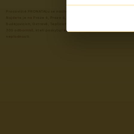
Pracoviště PRONATALu se nachází po celé České republice.
Najdete je na Praze 4, Praze 6, v Karlových Varech, Českých
Budějovicích, Ostravě, Teplicích a Kolíně. Pracuje v něm přes
300 odborníků, kteří poskytují komplexní péči o pár v oblasti
neplodnosti.