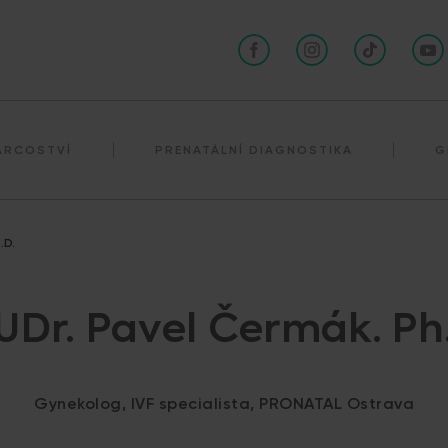
Darování spermií
ÁRCOSTVÍ
PRENATÁLNÍ DIAGNOSTIKA
G
.D.
Dr. Pavel Čermák. Ph
Gynekolog, IVF specialista, PRONATAL Ostrava