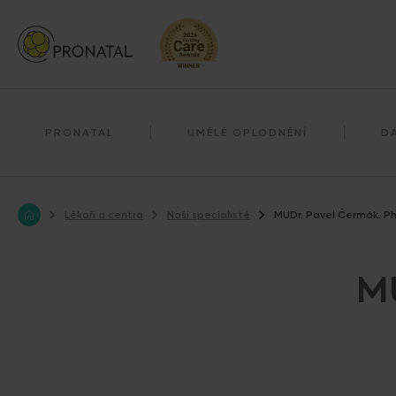
Darování reprodukčních buněk
Darování vajíček
PRONATAL
UMĚLÉ OPLODNĚNÍ
D
Lékaři a centra
Naši specialisté
MUDr. Pavel Čermák. Ph
MU