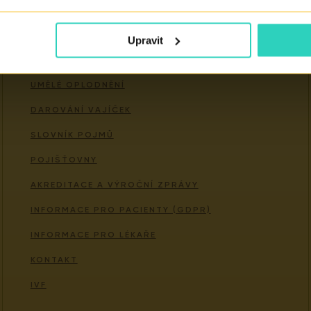
Důležité odkazy
Upravit
LÉČBA NEPLODNOSTI
UMĚLÉ OPLODNĚNÍ
DAROVÁNÍ VAJÍČEK
SLOVNÍK POJMŮ
POJIŠŤOVNY
AKREDITACE A VÝROČNÍ ZPRÁVY
INFORMACE PRO PACIENTY (GDPR)
INFORMACE PRO LÉKAŘE
KONTAKT
IVF