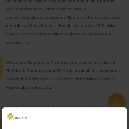
zařízeních Ústeckého kraje se zaměřoval na operativní
léčbu neplodnosti, praxi získával taky v
perinatologických centrech v Mostě a v Ústavu pro péči
o matku a dítě v Praze – Podolí, kde v roce 2010 získal
specializovanou způsobilost v oboru Gynekologie a
porodnictví.
Od roku 2010 pracuje v centru asistované reprodukce
PRONATAL Nord a v roce 2013 absolvoval nástavbovou
atestaci a získal specializovanou způsobilost v oboru
Reprodukční medicína.
Pravidelně se účastní vzdělávacích akcí u nás i
v zahraničí,