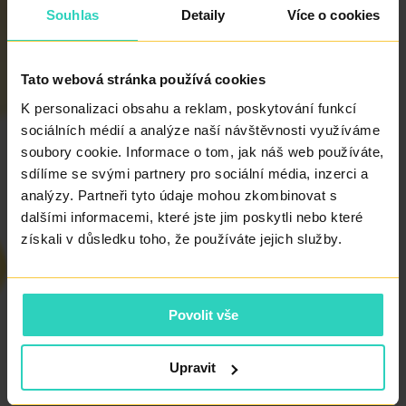
Souhlas
Detaily
Více o cookies
je držitelem Licence k výkonu soukromé lékařské praxe,
pro výkon funkce lektor v lékařské praxi, pro výkon funkce
odborného zástupce a pro poskytování poradenských
Tato webová stránka používá cookies
služeb v oboru Gynekologie a porodnictví a obor
K personalizaci obsahu a reklam, poskytování funkcí
Reprodukční medicína.
sociálních médií a analýze naší návštěvnosti využíváme
soubory cookie. Informace o tom, jak náš web používáte,
sdílíme se svými partnery pro sociální média, inzerci a
Je auditovaným držitelem licence FMF pro ultrazvukovou
analýzy. Partneři tyto údaje mohou zkombinovat s
diagnostiku.
dalšími informacemi, které jste jim poskytli nebo které
získali v důsledku toho, že používáte jejich služby.
Je členem Sekce asistované reprodukce a Sekce
ultrazvukové společnosti ČGPS ČLS JEP, členem
Povolit vše
Evropské společnosti pro reprodukční medicínu.
Upravit
Od roku 2022 je vedoucím lékařem PRONATAL Nord.