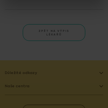
ZPĚT NA VÝPIS
LÉKAŘŮ
Důležité odkazy
LÉČBA NEPLODNOSTI
Naše centra
UMĚLÉ OPLODNĚNÍ
PRAHA 4 - PRONATAL SANATORIUM
DAROVÁNÍ VAJÍČEK
PRAHA 6 - PRONATAL PLUS