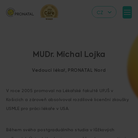
CZ
EN
DE
IT
MUDr. Michal Lojka
RS
HR
Vedoucí lékař, PRONATAL Nord
PL
UA
V roce 2005 promoval na Lékařské fakultě UPJŠ v
FR
Košicích a zároveň absolvoval rozdílové licenční zkoušky
USMLE pro práci lékaře v USA.
VN
Během svého postgraduálního studia v lůžkových