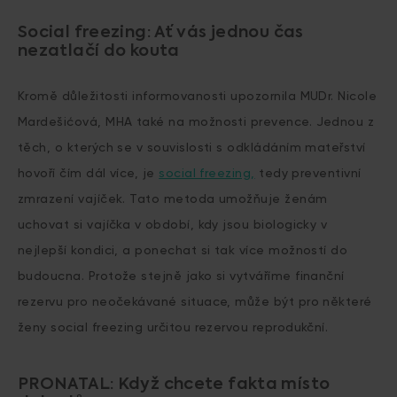
Social freezing: Ať vás jednou čas
nezatlačí do kouta
Kromě důležitosti informovanosti upozornila MUDr. Nicole
Mardešićová, MHA také na možnosti prevence. Jednou z
těch, o kterých se v souvislosti s odkládáním mateřství
hovoří čím dál více, je
social freezing,
tedy preventivní
zmrazení vajíček. Tato metoda umožňuje ženám
uchovat si vajíčka v období, kdy jsou biologicky v
nejlepší kondici, a ponechat si tak více možností do
budoucna. Protože stejně jako si vytváříme finanční
rezervu pro neočekávané situace, může být pro některé
ženy social freezing určitou rezervou reprodukční.
PRONATAL: Když chcete fakta místo