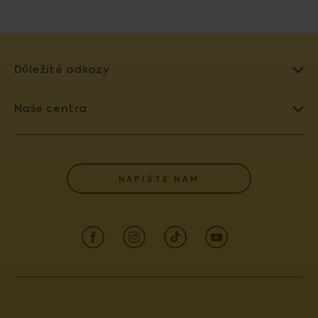
Důležité odkazy
LÉČBA NEPLODNOSTI
Naše centra
UMĚLÉ OPLODNĚNÍ
PRAHA 4 - PRONATAL SANATORIUM
DAROVÁNÍ VAJÍČEK
PRAHA 6 - PRONATAL PLUS
SLOVNÍK POJMŮ
NAPIŠTE NÁM
KOLÍN - PRONATAL KOLÍN
POJIŠŤOVNY
OSTRAVA - PRONATAL OSTRAVA
AKREDITACE A VÝROČNÍ ZPRÁVY
ČESKÉ BUDĚJOVICE - PRONATAL REPRO
INFORMACE PRO PACIENTY (GDPR)
TEPLICE - PRONATAL NORD
INFORMACE PRO LÉKAŘE
KARLOVY VARY - PRONATAL SPA
KONTAKT
CENTRUM PRENATÁLNÍ DIAGNOSTIKY