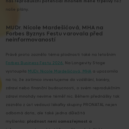
náš reprodukční potenciál mnohem méně trpělivý
než
naše plány.
MUDr. Nicole Mardešićová, MHA na
Forbes Byznys Festu varovala před
neinformovaností
Právě proto zaznělo téma plodnosti také na letošním
Forbes Business Festu 2026.
Na Longevity Stage
vystoupila
MUDr. Nicole Mardešićová, MHA
a upozornila
na to, že zatímco investujeme do vzdělání, kariéry,
zdraví nebo finanční budoucnosti, o svém reprodukčním
zdraví mnohdy nevíme téměř nic. Během přednášky tak
zazněla z úst vedoucí lékařky skupiny PRONATAL nejen
odborná data, ale také jedna důležitá
myšlenka:
plodnost není samozřejmost a