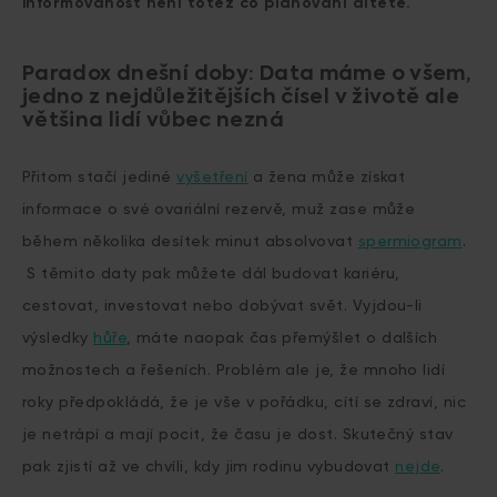
informovanost není totéž co plánování dítěte.
Paradox dnešní doby: Data máme o všem,
j
edno z nejdůležitějších čísel v životě ale
většina lidí vůbec nezná
Přitom stačí jediné
vyšetření
a žena může získat
informace o své ovariální rezervě, muž zase může
během několika desítek minut absolvovat
spermiogram
.
S těmito daty pak můžete dál budovat kariéru,
cestovat, investovat nebo dobývat svět. Vyjdou-li
výsledky
hůře
, máte naopak čas přemýšlet o dalších
možnostech a řešeních. Problém ale je, že mnoho lidí
roky předpokládá, že je vše v pořádku, cítí se zdraví, nic
je netrápí a mají pocit, že času je dost. Skutečný stav
pak zjistí až ve chvíli, kdy jim rodinu vybudovat
nejde
.