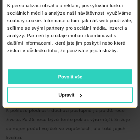
ZJISTĚTE, JAKÉ
K personalizaci obsahu a reklam, poskytování funkcí
MOŽNOSTI NABÍZÍ
MODERNÍ
sociálních médií a analýze naší návštěvnosti využíváme
REPRODUKČNÍ
soubory cookie. Informace o tom, jak náš web používáte,
MEDICÍNA PRÁVĚ VE
VAŠÍ SITUACI.
sdílíme se svými partnery pro sociální média, inzerci a
analýzy. Partneři tyto údaje mohou zkombinovat s
dalšími informacemi, které jste jim poskytli nebo které
získali v důsledku toho, že používáte jejich služby.
Nejčastější otázky o plodnosti a
social freezingu
Povolit vše
Kdy začíná plodnost ženy klesat?
Upravit
K poklesu plodnosti dochází postupně již po 30. roce
života. Po 35. roce bývá tento pokles výraznější. Snižuje
se nejen počet vajíček ve vaječnících, ale také jejich
kvalita.