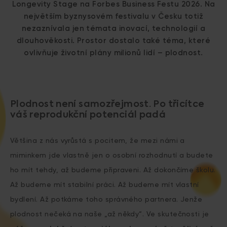
Longevity Stage na Forbes Business Festu 2026. Na
největším byznysovém festivalu v Česku totiž
nezaznívala jen témata inovací, technologií a
dlouhověkosti. Prostor dostalo také téma, které
ovlivňuje životní plány milionů lidí – plodnost.
Plodnost není samozřejmost. Po třicítce
váš reprodukční potenciál padá
Většina z nás vyrůstá s pocitem, že mezi námi a
miminkem jde vlastně jen o osobní rozhodnutí a budete
ho mít tehdy, až budeme připraveni. Až dokončíme školu.
Až budeme mít stabilní práci. Až budeme mít vlastní
bydlení. Až potkáme toho správného partnera. Jenže
plodnost nečeká na naše „až někdy“. Ve skutečnosti je