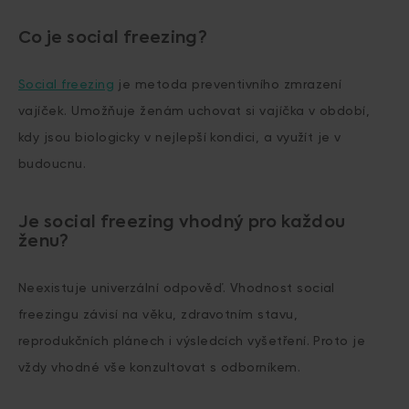
Co je social freezing?
Social freezing
je metoda preventivního zmrazení
vajíček. Umožňuje ženám uchovat si vajíčka v období,
kdy jsou biologicky v nejlepší kondici, a využít je v
budoucnu.
Je social freezing vhodný pro každou
ženu?
Neexistuje univerzální odpověď. Vhodnost social
freezingu závisí na věku, zdravotním stavu,
reprodukčních plánech i výsledcích vyšetření. Proto je
vždy vhodné vše konzultovat s odborníkem.