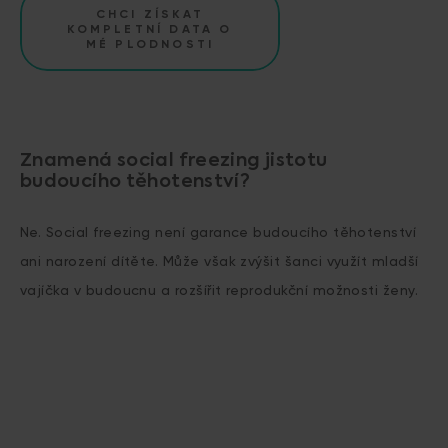
CHCI ZÍSKAT
KOMPLETNÍ DATA O
MÉ PLODNOSTI
Znamená social freezing jistotu
budoucího těhotenství?
Ne. Social freezing není garance budoucího těhotenství
ani narození dítěte. Může však zvýšit šanci využít mladší
vajíčka v budoucnu a rozšířit reprodukční možnosti ženy.