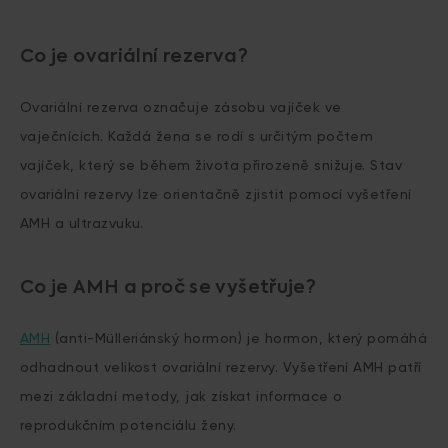
Co je ovariální rezerva?
Ovariální rezerva označuje zásobu vajíček ve
vaječnících. Každá žena se rodí s určitým počtem
vajíček, který se během života přirozeně snižuje. Stav
ovariální rezervy lze orientačně zjistit pomocí vyšetření
AMH a ultrazvuku.
Co je AMH a proč se vyšetřuje?
AMH
(anti-Mülleriánský hormon) je hormon, který pomáhá
odhadnout velikost ovariální rezervy. Vyšetření AMH patří
mezi základní metody, jak získat informace o
reprodukčním potenciálu ženy.