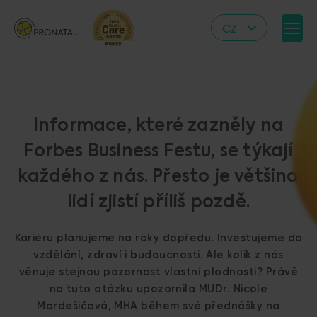
CZ
EN
DE
IT
Informace, které zazněly na
RS
Forbes Business Festu, se týkají
HR
každého z nás. Přesto je většina
PL
lidí zjistí příliš pozdě.
UA
FR
Kariéru plánujeme na roky dopředu. Investujeme do
VN
vzdělání, zdraví i budoucnosti. Ale kolik z nás
věnuje stejnou pozornost vlastní plodnosti? Právě
na tuto otázku upozornila MUDr. Nicole
Mardešićová, MHA během své přednášky na