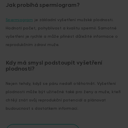
Jak probíhá spermiogram?
Spermiogram
je základní vyšetření mužské plodnosti.
Hodnotí počet, pohyblivost a kvalitu spermií. Samotné
vyšetření je rychlé a může přinést důležité informace o
reprodukčním zdraví muže.
Kdy má smysl podstoupit vyšetření
plodnosti?
Nejen tehdy, když se páru nedaří otěhotnět. Vyšetření
plodnosti může být užitečné také pro ženy a muže, kteří
chtějí znát svůj reprodukční potenciál a plánovat
budoucnost s dostatkem informací.