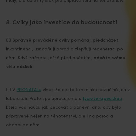
malý, ale důležitý krok pro přípravu těla na těhotenství.
8. Cviky jako investice do budoucnosti
🏋️‍♀️
Správně prováděné
cviky
pomáhají předcházet
inkontinenci, usnadňují porod a zlepšují regeneraci po
něm. Když začnete ještě před početím,
dáváte svému
tělu náskok.
👩‍⚕️ V
PRONATALu
víme, že cesta k miminku nezačíná jen v
laboratoři. Proto spolupracujeme s
fyzioterapeutkou
,
která vás naučí, jak pečovat o pánevní dno, aby bylo
připravené nejen na těhotenství, ale i na porod a
období po něm.