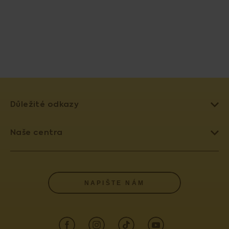
Důležité odkazy
LÉČBA NEPLODNOSTI
Naše centra
UMĚLÉ OPLODNĚNÍ
PRAHA 4 - PRONATAL SANATORIUM
DAROVÁNÍ VAJÍČEK
PRAHA 6 - PRONATAL PLUS
SLOVNÍK POJMŮ
NAPIŠTE NÁM
KOLÍN - PRONATAL KOLÍN
POJIŠŤOVNY
OSTRAVA - PRONATAL OSTRAVA
AKREDITACE A VÝROČNÍ ZPRÁVY
ČESKÉ BUDĚJOVICE - PRONATAL REPRO