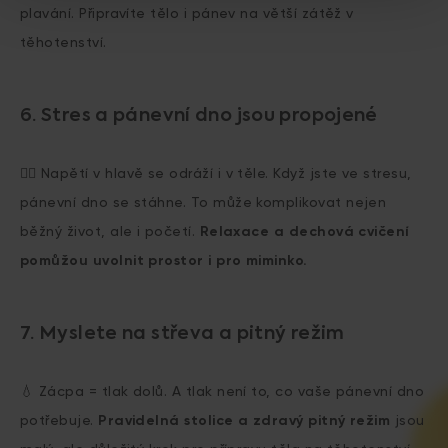
plavání. Připravíte tělo i pánev na větší zátěž v
těhotenství.
6. Stres a pánevní dno jsou propojené
🧘‍♂️ Napětí v hlavě se odráží i v těle. Když jste ve stresu,
pánevní dno se stáhne. To může komplikovat nejen
běžný život, ale i početí.
Relaxace a dechová cvičení
pomůžou uvolnit prostor i pro miminko.
7. Myslete na střeva a pitný režim
💧 Zácpa = tlak dolů. A tlak není to, co vaše pánevní dno
potřebuje.
Pravidelná stolice a zdravý pitný režim
jsou