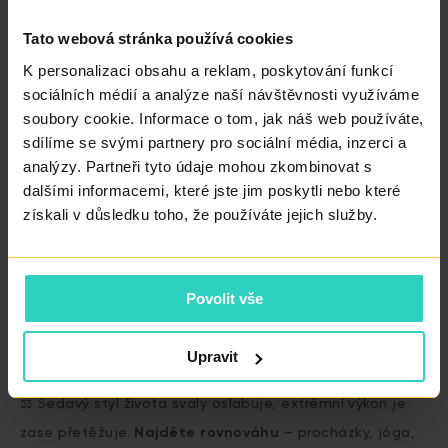
pracují. Díky tomu se naučíte, jak je aktivovat správně –
Tato webová stránka používá cookies
a to se vám bude hodit i později, když budete těhotná.
K personalizaci obsahu a reklam, poskytování funkcí
sociálních médií a analýze naší návštěvnosti využíváme
soubory cookie. Informace o tom, jak náš web používáte,
4. Dech a pohyb
sdílíme se svými partnery pro sociální média, inzerci a
analýzy. Partneři tyto údaje mohou zkombinovat s
🧘‍♀️ Dech a pánevní dno jdou ruku v ruce. Při výdechu
dalšími informacemi, které jste jim poskytli nebo které
získali v důsledku toho, že používáte jejich služby.
svaly zapojte, při nádechu je nechte uvolnit. V
těhotenství je
správná souhra dechu a pánevního dna
klíčem
k hladšímu porodu.
Povolit vše
5. Hýbejte se, ale s rozumem
Upravit
⚖️ Sedavý styl života svaly oslabuje, extrémní výkon je
zase přetěžuje.
Najděte rovnováhu
– procházky, jóga,