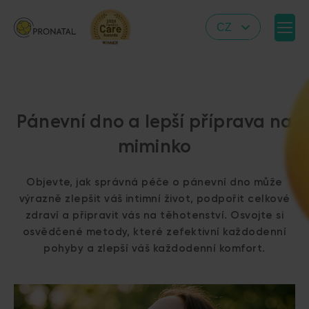
CZ
EN
DE
IT
Pánevní dno a lepší příprava na
RS
miminko
HR
Objevte, jak správná péče o pánevní dno může
PL
výrazně zlepšit váš intimní život, podpořit celkové
zdraví a připravit vás na těhotenství. Osvojte si
UA
osvědčené metody, které zefektivní každodenní
FR
pohyby a zlepší váš každodenní komfort.
VN