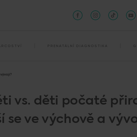
Darování spermií
ÁRCOSTVÍ
PRENATÁLNÍ DIAGNOSTIKA
G
vývoji?
ti vs. děti počaté při
ší se ve výchově a vývo