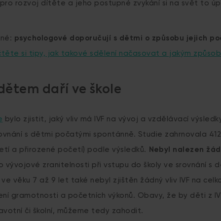
 pro rozvoj dítěte a jeho postupné zvykání si na svět to úp
tné:
psychologové doporučují s dětmi o způsobu jejich po
čtěte si tipy, jak takové sdělení načasovat a jakým způso
 dětem daří ve škole
e
bylo zjistit, jaký vliv má IVF na vývoj a vzdělávací výsled
rovnání s dětmi počatými spontánně. Studie zahrnovala 412
četí a přirozené početí) podle výsledků.
Nebyl nalezen žádn
ko vývojové zranitelnosti při vstupu do školy ve srovnání s
ve věku 7 až 9 let také nebyl zjištěn žádný vliv IVF na celk
í gramotnosti a početních výkonů. Obavy, že by děti z IV
avotní či školní, můžeme tedy zahodit.