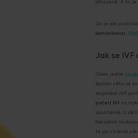
přirozeně. A to je
Co je ale podsta
komunikovat
.
Pře
Jak se IVF
Cílem jedné
studi
školním věku ve s
skupinách (IVF po
početí IVF
na rizi
spontánně. U dětí 
Národním hodnocen
to po stránce zdr