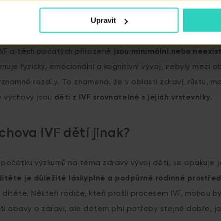
 od narození
Upravit
 samotným dětem. Zajímavé je, že většina výzkumů naznač
 IVF a těch počatých přirozeně
jsou minimální nebo neexist
rnuje fyzický, emocionální a kognitivní vývoj, nebyly mezi
ýznamné rozdíly. To znamená, že v oblasti zdraví, růstu, m
é výchovy jsou
děti z IVF srovnatelné s jejich vrstevníky.
chova IVF dětí jinak?
očátku výzkumů na téma zdravý vývoj dětí, se opakuje je
dítěte je důležité láskyplné a podpůrné rodinné prostře
dítěte. Někteří rodiče, kteří prošli procesem IVF, mohou bý
tší obavy o zdraví, ale dětem plní potřeby stejně dobře, j