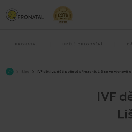
Darování reprodukčních buněk
Darování vajíček
PRONATAL
UMĚLÉ OPLODNĚNÍ
D
Blog
IVF děti vs. děti počaté přirozeně: Liší se ve výchově a 
IVF dě
Li