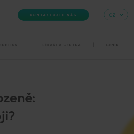
CZ
KONTAKTUJTE NÁS
EN
DE
ENETIKA
LÉKAŘI A CENTRA
CENÍK
IT
RS
HR
PL
UA
rozeně:
FR
VN
ji?