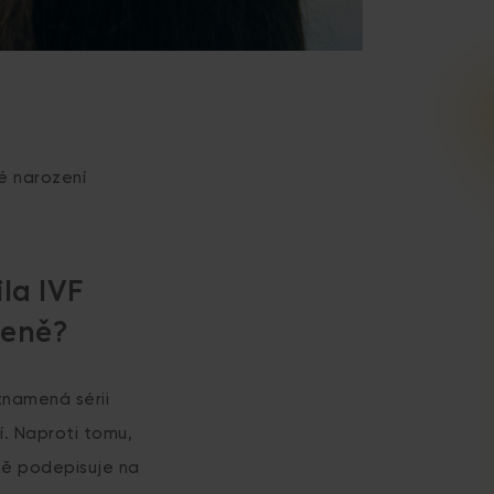
é narození
la IVF
ozeně?
 znamená sérii
í. Naproti tomu,
mě podepisuje na