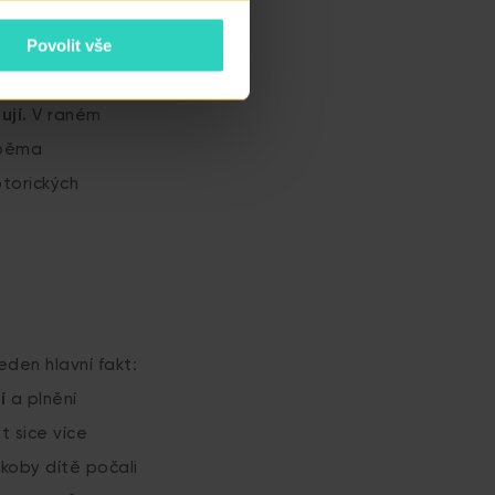
Povolit vše
uje, že rozdíly
ují.
V raném
 oběma
otorických
den hlavní fakt:
dí
a plnění
t sice více
akoby dítě počali