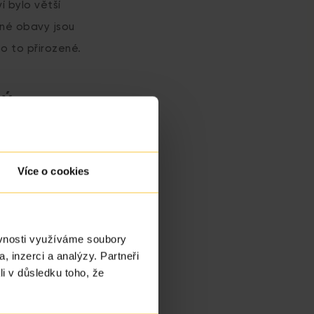
 bylo větší
sné obavy jsou
bo to přirozené.
ný
bezmoci přes
zenou cestou tohle
Více o cookies
e. Temné i růžové
 jak k početí
etkání s lékaři,
ěvnosti využíváme soubory
eně, může být
, inzerci a analýzy. Partneři
i vyššího věku.
li v důsledku toho, že