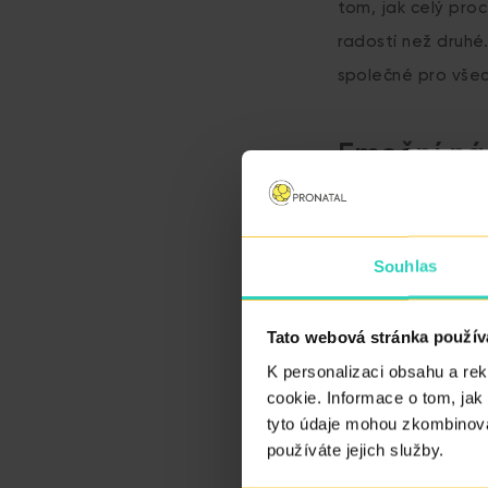
tom, jak celý pro
radostí než druhé
společné pro všec
Emoční náb
IVF páry pravděpo
naději až po růžo
Souhlas
nehrozí, ovšem zd
spektrum tak nak
Tato webová stránka použív
došlo
. Malinký roz
K personalizaci obsahu a re
ale ani tady to ne
cookie. Informace o tom, jak
lékaři sledována,
tyto údaje mohou zkombinovat
používáte jejich služby.