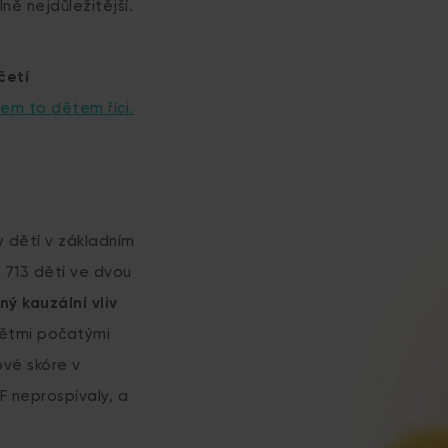
lně nejdůležitější.
četí
bem to dětem říci.
ky dětí v základním
 713 dětí ve dvou
ý kauzální vliv
 dětmi počatými
ové skóre v
F neprospívaly, a