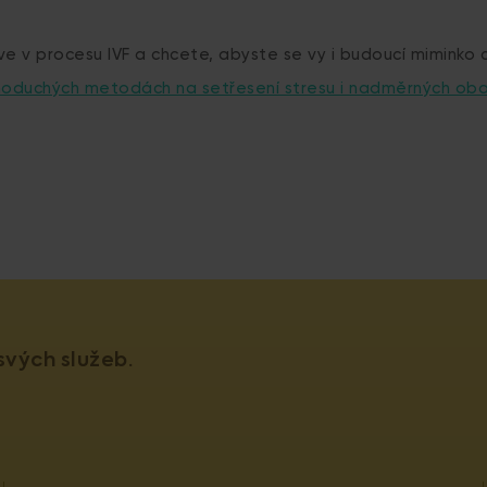
e v procesu IVF a chcete, abyste se vy i budoucí miminko cí
noduchých metodách na setřesení stresu i nadměrných oba
vých služeb.