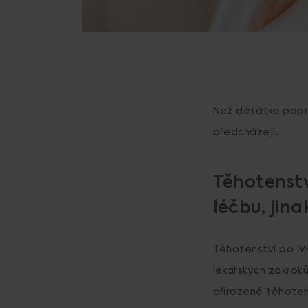
Než děťátka poprv
předcházejí.
Těhotenstv
léčbu, jin
Těhotenství po IVF
lékařských zákrok
přirozené těhoten