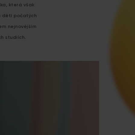
ka, která však
a dětí počatých
šem nejnovějším
h studiích.