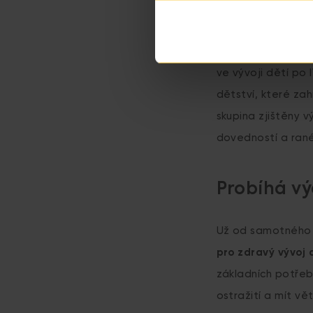
Vývoj dětí
A teď už pojďme k
ve vývoji dětí po
dětství, které zah
skupina zjištěny v
dovedností a ran
Probíhá vý
Už od samotného p
pro zdravý vývoj 
základních potřeb 
ostražití a mít vě