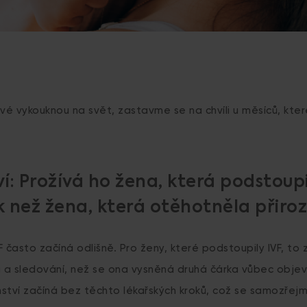
é vykouknou na svět, zastavme se na chvíli u měsíců, kter
í: Prožívá ho žena, která podstoupi
ak než žena, která otěhotněla přir
 často začíná odlišně. Pro ženy, které podstoupily IVF, to
ů a sledování, než se ona vysněná druhá čárka vůbec objev
ství začíná bez těchto lékařských kroků, což se samozřej