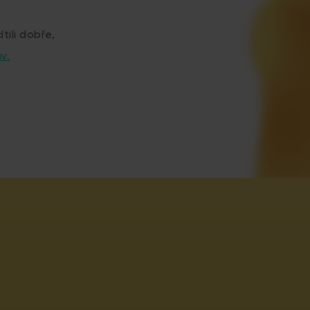
tili dobře,
v.