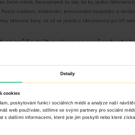
ces žena vnímá. Neznamená to ale, že by jedno těhotenství
. Pocity nadšení, očekávání, emocionální houpačky a obča
hny těhotné ženy, ať už se jedná o těhotenství po IVF ne
oj může být nakonec u všech stej
dobně na škále emoce zažijí úplně vše, od temných tónu 
vé konce plné radosti a štěstí. Možná si řeknete, že přiro
Detaily
e je zase rozdíl v tom, zda je těhotenství očekávané, či n
onec mohou zažít ženy v obou případech
bez ohledu na to,
á cookies
díl spočívá v tom, že ženy bez IVF nemusí absolvovat tolik s
klam, poskytování funkcí sociálních médií a analýze naší návšt
platí stoprocentně. I žena, které se početí zdařilo přiroz
 náš web používáte, sdílíme se svými partnery pro sociální média
 a to například ze zdravotních důvodů, rodinné anamnézy č
 s dalšími informacemi, které jste jim poskytli nebo které získa