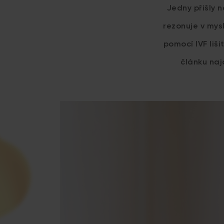
Jedny přišly 
rezonuje v mys
pomocí IVF liš
článku naj