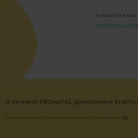
A pokud jste teprv
přečtěte si o jed
V centrech PRONATAL garantujeme kvalitu s
Akreditace a výroční zprávy o naší činnosti si prohlédněte
ZDE
.