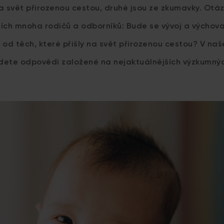
na svět přirozenou cestou, druhé jsou ze zkumavky. Otáz
lích mnoha rodičů a odborníků: Bude se vývoj a výchov
it od těch, které přišly na svět přirozenou cestou? V na
dete odpovědi založené na nejaktuálnějších výzkumnýc