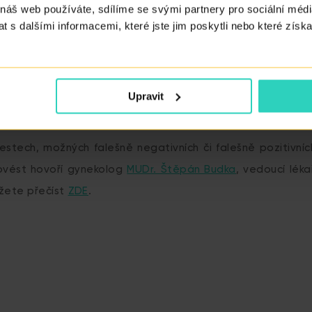
 náš web používáte, sdílíme se svými partnery pro sociální média
 s dalšími informacemi, které jste jim poskytli nebo které získa
Upravit
stech, možných falešně negativních či falešně pozitivníc
rovést hovoří gynekolog
MUDr. Štěpán Budka
, vedoucí léka
ůžete přečíst
ZDE
.