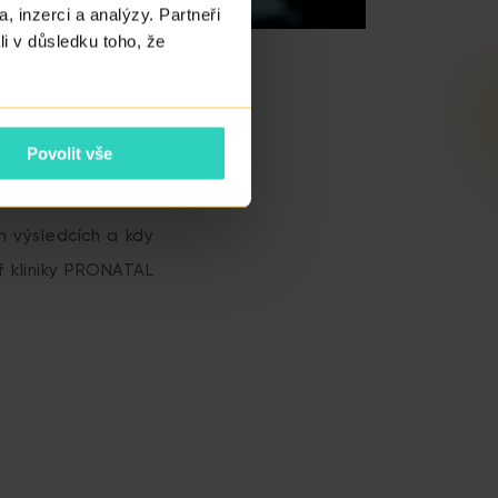
, inzerci a analýzy. Partneři
li v důsledku toho, že
Povolit vše
h výsledcích a kdy
ř kliniky PRONATAL