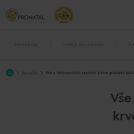
Darování reprodukčních buněk
Darování vajíček
PRONATAL
UMĚLÉ OPLODNĚNÍ
D
Aktuality
Vše o těhotenských testech: z krve graviditu zjis
Vše
krv