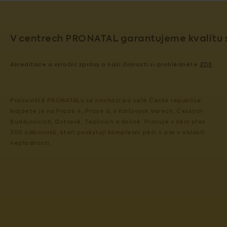
V centrech PRONATAL garantujeme kvalitu s
Akreditace a výroční zprávy o naší činnosti si prohlédněte
ZDE
.
Pracoviště PRONATALu se nachází po celé České republice.
Najdete je na Praze 4, Praze 6, v Karlových Varech, Českých
Budějovicích, Ostravě, Teplicích a Kolíně. Pracuje v něm přes
300 odborníků, kteří poskytují komplexní péči o pár v oblasti
neplodnosti.