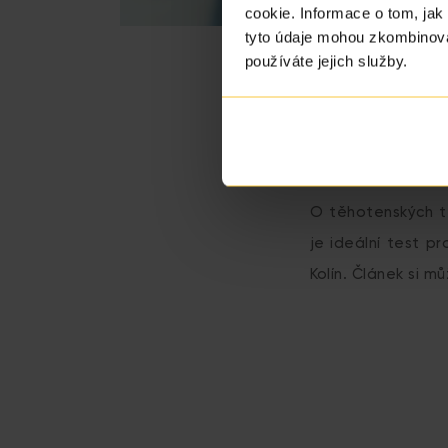
cookie. Informace o tom, jak
tyto údaje mohou zkombinovat
používáte jejich služby.
O těhotenských te
je ideální test p
Kolín. Článek si m