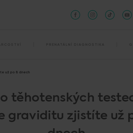
Darování spermií
ÁRCOSTVÍ
PRENATÁLNÍ DIAGNOSTIKA
G
títe už po 8 dnech
 o těhotenských testec
e graviditu zjistíte už 