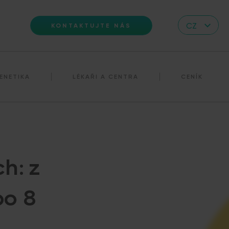
CZ
KONTAKTUJTE NÁS
EN
DE
ENETIKA
LÉKAŘI A CENTRA
CENÍK
IT
RS
HR
PL
UA
h: z
FR
VN
po 8