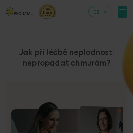
CZ
EN
DE
IT
Jak při léčbě neplodnosti
RS
nepropadat chmurám?
HR
PL
UA
FR
VN