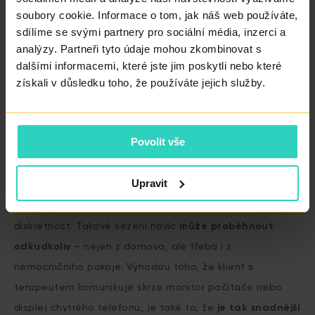
situaci přijmout a zaujmout vůči ní vhodný postoj. Páry si
soubory cookie. Informace o tom, jak náš web používáte,
s terapeutem
mohou promluvit už
sdílíme se svými partnery pro sociální média, inzerci a
před
samotným
zahájením léčby a samozřejmě
analýzy. Partneři tyto údaje mohou zkombinovat s
dalšími informacemi, které jste jim poskytli nebo které
kdykoliv v jejím průběhu
.
získali v důsledku toho, že používáte jejich služby.
Terapie, která je dostupná odkudkoli
Povolit vše
V dnešní době není nutné za psychoterapeutem
Upravit
docházet osobně.
Sezení
může proběhnout online
na
zabezpečené platformě, která zajišťuje naprostou
diskrétnost. Takové sezení navíc
může proběhnout
odkudkoliv
– nejen z domova, ale třeba i z
nemocničního pokoje. Výhodou toho, že klient s
terapeutem komunikuje skrze monitor počítače nebo
displej chytrého telefonu, je také to, že
je tak snadnější