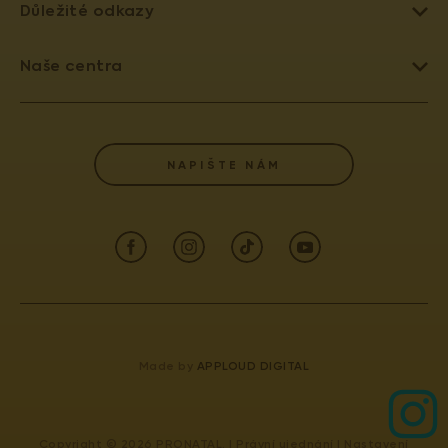
Důležité odkazy
LÉČBA NEPLODNOSTI
Naše centra
UMĚLÉ OPLODNĚNÍ
PRAHA 4 - PRONATAL SANATORIUM
DAROVÁNÍ VAJÍČEK
PRAHA 6 - PRONATAL PLUS
SLOVNÍK POJMŮ
NAPIŠTE NÁM
KOLÍN - PRONATAL KOLÍN
POJIŠŤOVNY
OSTRAVA - PRONATAL OSTRAVA
AKREDITACE A VÝROČNÍ ZPRÁVY
ČESKÉ BUDĚJOVICE - PRONATAL REPRO
INFORMACE PRO PACIENTY (GDPR)
TEPLICE - PRONATAL NORD
INFORMACE PRO LÉKAŘE
KARLOVY VARY - PRONATAL SPA
KONTAKT
CENTRUM PRENATÁLNÍ DIAGNOSTIKY
Made by
APPLOUD DIGITAL
IVF
ODDĚLENÍ LÉKAŘSKÉ GENETIKY
GYNCENTRUM OSTRAVA
Copyright © 2026 PRONATAL. |
Právní ujednání
|
Nastavení