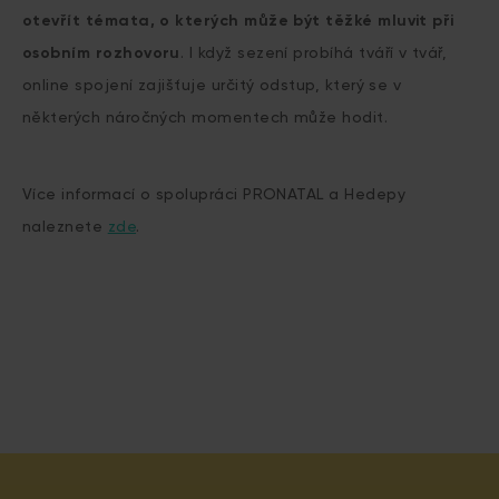
otevřít témata, o kterých může být těžké mluvit při
osobním rozhovoru
. I když sezení probíhá tváří v tvář,
online spojení zajišťuje určitý odstup, který se v
některých náročných momentech může hodit.
Více informací o spolupráci PRONATAL a Hedepy
naleznete
zde
.