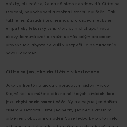
otázky, ale zdá se, že na ně nikdo neodpovídá. Cítíte se
ztraceni, nepochopeni a možná i trochu opuštěni. Tak
takhle ne.
Zásadní proměnnou pro úspěch léčby je
empatický lékařský tým
, který by měl chápat vaše
obavy, komunikovat a snažit se vás celým procesem
provést tak, abyste se cítili v bezpečí… a ne ztracení v
návalu osamění.
Cítíte se jen jako další číslo v kartotéce
Jako ve frontě na úřadu s pořadovým číslem v ruce.
Stejně tak se můžete cítit na některých klinikách, kde
jaksi
chybí pocit osobní péče
. Vy ale nejste jen dalším
číslem v seznamu. Jste jedinečný jedinec s vlastním
příběhem, obavami a nadějí. Vaše léčba by proto měla
být odrazem toho, kdo jste, a šitá na míru přesně tomu,