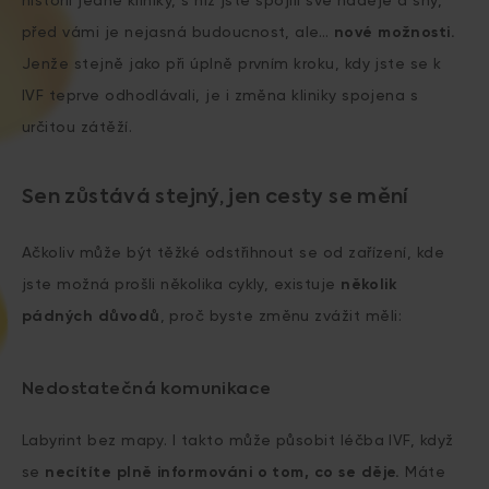
před vámi je nejasná budoucnost, ale…
nové možnosti.
Jenže stejně jako při úplně prvním kroku, kdy jste se k
IVF teprve odhodlávali, je i změna kliniky spojena s
určitou zátěží.
Sen zůstává stejný, jen cesty se mění
Ačkoliv může být těžké odstřihnout se od zařízení, kde
jste možná prošli několika cykly, existuje
několik
pádných důvodů
, proč byste změnu zvážit měli:
Nedostatečná komunikace
Labyrint bez mapy. I takto může působit léčba IVF, když
se
necítíte plně informováni o tom, co se děje.
Máte