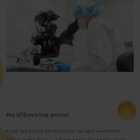
Na křižovatce emocí
A tak teď stojíte na křižovatce: za vámi necháváte
historii jedné kliniky, s níž jste spojili své naděje a sny,