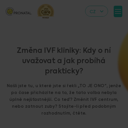
CZ
EN
DE
IT
Změna IVF kliniky: Kdy o ní
RS
uvažovat a jak probíhá
HR
prakticky?
PL
UA
Našli jste tu, u které jste si řekli „TO JE ONO“, jenže
FR
po čase přicházíte na to, že tato volba nebyla
úplně nejšťastnější. Co teď? Změnit IVF centrum,
VN
nebo zatnout zuby? Stojíte-li před podobným
rozhodnutím, čtěte.