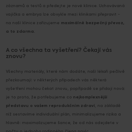
záznamů a testů a předejte je nové klinice. Uchovávaná
vajíčka a embrya lze obvykle mezi klinikami přepravit -
na naší klinice zařizujeme
maximálně bezpečný převoz,
a to zdarma.
A co všechna ta vyšetření? Čekají vás
znovu?
Všechny materiály, které nám dodáte, naší lékaři pečlivě
přezkoumají: v některých případech vás některá
vyšetření mohou čekat znovu, popřípadě se přidají nová:
je to proto, že potřebujeme co
nejkomplexnější
představu o vašem reprodukčním zdraví
, na základě
níž sestavíme individuální plán, minimalizujeme rizika a
hlavně: maximalizujeme šance, že od nás odejdete v
počtu o jednoho rodinného člena navíc.