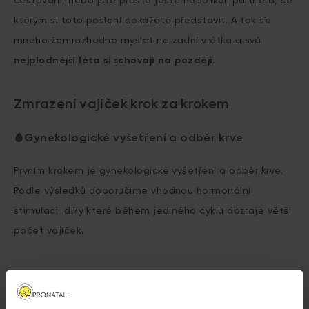
cestování, nebo jste prostě ještě nepotkali partnera, se
kterým si toto poslání dokážete představit. A tak se
mnoho žen rozhodne myslet na zadní vrátka a svá
nejplodnější léta si schovají na později.
Zmrazení vajíček krok za krokem
🩸Gynekologické vyšetření a odběr krve
Prvním krokem je gynekologické vyšetření a odběr krve.
Podle výsledků doporučíme vhodnou hormonální
stimulaci, díky které během jediného cyklu dozraje větší
počet vajíček.
📅 Hormonální stimulace