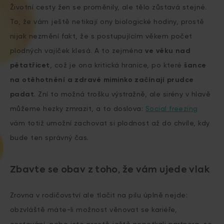
Životní cesty žen se proměnily, ale tělo zůstavá stejné.
To, že vám ještě netikají ony biologické hodiny, prostě
nijak nezmění fakt, že s postupujícím věkem počet
plodných vajíček klesá. A to zejména
ve věku nad
pětatřicet
, což je ona kritická hranice, po které
šance
na otěhotnění a zdravé miminko začínají prudce
padat
. Zní to možná trošku výstražně, ale sirény v hlavě
můžeme hezky zmrazit, a to doslova:
Social freezing
vám totiž umožní zachovat si plodnost až do chvíle, kdy
bude ten správný čas.
Zbavte se obav z toho, že vám ujede vlak
Zrovna v rodičovství ale tlačit na pilu úplně nejde:
obzvláště máte-li možnost věnovat se kariéře,