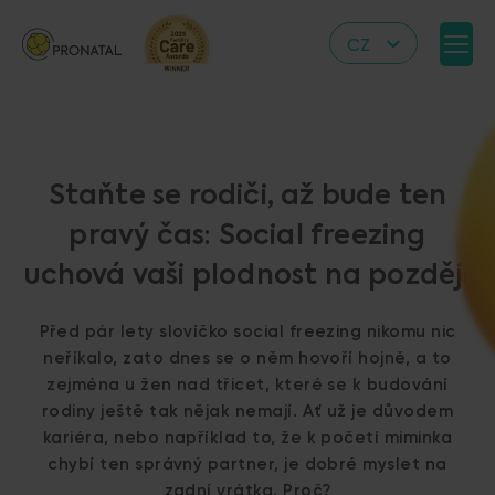
CZ
EN
DE
IT
Staňte se rodiči, až bude ten
RS
pravý čas: Social freezing
HR
uchová vaši plodnost na později
PL
UA
Před pár lety slovíčko social freezing nikomu nic
FR
neříkalo, zato dnes se o něm hovoří hojně, a to
zejména u žen nad třicet, které se k budování
VN
rodiny ještě tak nějak nemají. Ať už je důvodem
kariéra, nebo například to, že k početí miminka
chybí ten správný partner, je dobré myslet na
zadní vrátka. Proč?