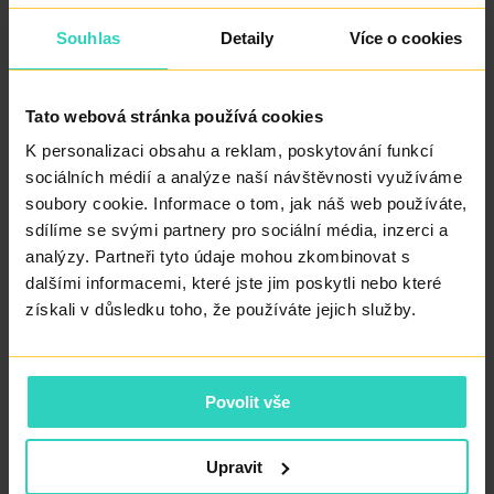
Hormony si žena sama aplikuje do podkoží tenkou
jehličkou zpravidla po dobu jednoho týdne.
Souhlas
Detaily
Více o cookies
🩺Kontrola ultrazvukem
Tato webová stránka používá cookies
K personalizaci obsahu a reklam, poskytování funkcí
Po 10 až 14 dnech stimulace přijdete na kliniku, abychom
sociálních médií a analýze naší návštěvnosti využíváme
ultrazvukem zkontrolovali výšku děložní sliznice a určili
soubory cookie. Informace o tom, jak náš web používáte,
termín odběru vajíček.
sdílíme se svými partnery pro sociální média, inzerci a
analýzy. Partneři tyto údaje mohou zkombinovat s
dalšími informacemi, které jste jim poskytli nebo které
👩‍⚕️Odběr vajíček
získali v důsledku toho, že používáte jejich služby.
Vajíčka odebíráme punkční jehlou z obou vaječníků přes
pochvu v kratičké celkové anestezii, stačí 10 minut.
Povolit vše
🏠Domů po dvou hodinách
Upravit