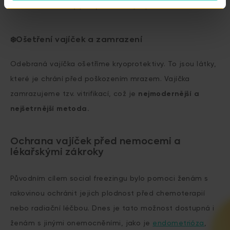
Zhruba dvě hodiny po výkonu vás propustíme domů.
❄️Ošetření vajíček a zamrazení
Odebraná vajíčka ošetříme kryoprotektivy. To jsou látky,
které je chrání před poškozením mrazem. Vajíčka
zamrazujeme tzv. vitrifikací, což je
nejmodernější a
nejšetrnější metoda.
Ochrana vajíček před nemocemi a
lékařskými zákroky
Původním cílem social freezingu bylo pomoci ženám s
rakovinou ochránit jejich plodnost před chemoterapií
nebo radiační léčbou. Dnes je tato možnost dostupná i
ženám s jinými onemocněními, jako je
endometrióza
,