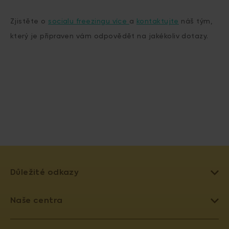
Zjistěte o
socialu freezingu více
a
kontaktujte
náš tým,
který je připraven vám odpovědět na jakékoliv dotazy.
Důležité odkazy
LÉČBA NEPLODNOSTI
Naše centra
UMĚLÉ OPLODNĚNÍ
PRAHA 4 - PRONATAL SANATORIUM