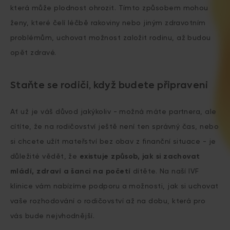
která může plodnost ohrozit. Tímto způsobem mohou
ženy, které čelí léčbě rakoviny nebo jiným zdravotním
problémům, uchovat možnost založit rodinu, až budou
opět zdravé.
Staňte se rodiči, když budete připraveni
Ať už je váš důvod jakýkoliv - možná máte partnera, ale
cítíte, že na rodičovství ještě není ten správný čas, nebo
si chcete užít mateřství bez obav z finanční situace - je
důležité vědět, že
existuje způsob, jak si zachovat
mládí, zdraví a šanci na početí
dítěte. Na naší IVF
klinice vám nabízíme podporu a možnosti, jak si uchovat
vaše rozhodování o rodičovství až na dobu, která pro
vás bude nejvhodnější.