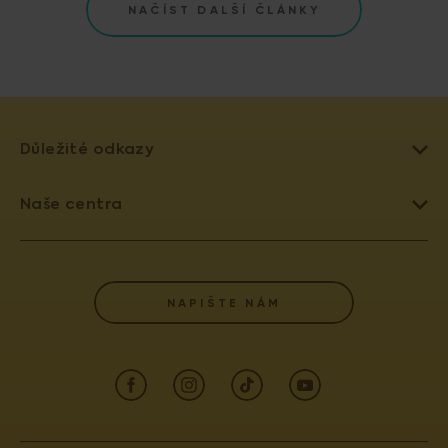
NAČÍST DALŠÍ ČLÁNKY
Důležité odkazy
LÉČBA NEPLODNOSTI
Naše centra
UMĚLÉ OPLODNĚNÍ
PRAHA 4 - PRONATAL SANATORIUM
DAROVÁNÍ VAJÍČEK
PRAHA 6 - PRONATAL PLUS
SLOVNÍK POJMŮ
NAPIŠTE NÁM
KOLÍN - PRONATAL KOLÍN
POJIŠŤOVNY
OSTRAVA - PRONATAL OSTRAVA
AKREDITACE A VÝROČNÍ ZPRÁVY
ČESKÉ BUDĚJOVICE - PRONATAL REPRO
INFORMACE PRO PACIENTY (GDPR)
TEPLICE - PRONATAL NORD
INFORMACE PRO LÉKAŘE