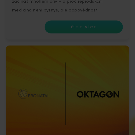
začínat mnohem dřív – a proč reprodukční
medicína není byznys, ale odpovědnost.
ČÍST VÍCE