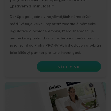
páry do Česka. Der Spiegel to nazval
„právem z minulosti“
Der Spiegel, jedno z nejvlivnějších německých
médií věnuje velkou reportáž zastaralé německé
legislativě o ochraně embryí, která znemožňuje
německým párům dostat potřebnou péči doma, a
jezdí za ní do Prahy. PRONATAL byl osloven a vybrán
jako klíčový partner pro tuto investigaci.
ČÍST VÍCE