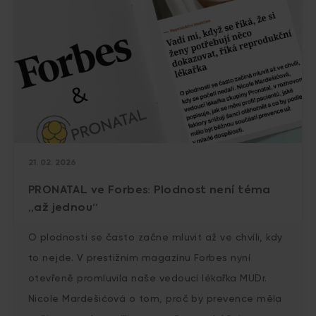
21. 02. 2026
PRONATAL ve Forbes: Plodnost není téma
„až jednou“
O plodnosti se často začne mluvit až ve chvíli, kdy
to nejde. V prestižním magazínu Forbes nyní
otevřeně promluvila naše vedoucí lékařka MUDr.
Nicole Mardešićová o tom, proč by prevence měla