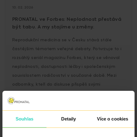
10. 02. 2026
PRONATAL ve Forbes: Neplodnost přestává
být tabu. A my stojíme u změny.
Reprodukční medicína se v Česku stává stále
častějším tématem veřejné debaty. Potvrzuje to i
rozsáhlý seriál magazínu Forbes, který se věnoval
neplodnosti, dostupnosti léčby i společenským
souvislostem rodičovství v současné době. Mezi
odborníky, kteří do diskuse přispěli svými
zkušenostmi, zazněly také hlasy lékařů a vedení
skupiny PRONATAL.
Souhlas
Detaily
Více o cookies
ČÍST VÍCE