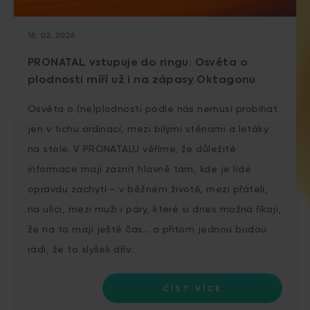
18. 02. 2026
PRONATAL vstupuje do ringu: Osvěta o
plodnosti míří už i na zápasy Oktagonu
Osvěta o (ne)plodnosti podle nás nemusí probíhat
jen v tichu ordinací, mezi bílými stěnami a letáky
na stole. V PRONATALU věříme, že důležité
informace mají zaznít hlavně tam, kde je lidé
opravdu zachytí – v běžném životě, mezi přáteli,
na ulici, mezi muži i páry, které si dnes možná říkají,
že na to mají ještě čas… a přitom jednou budou
rádi, že to slyšeli dřív.
ČÍST VÍCE