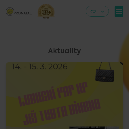
CZ
EN
DE
IT
Aktuality
RS
HR
PL
UA
FR
VN