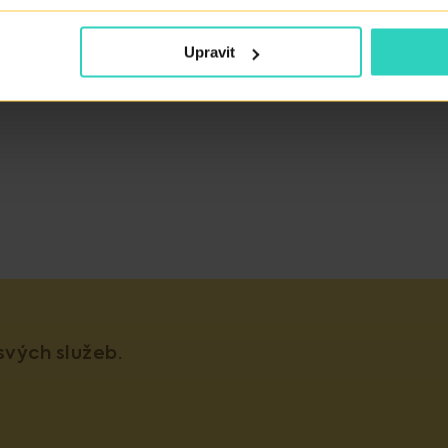
Upravit
TE NÁS
vých služeb.