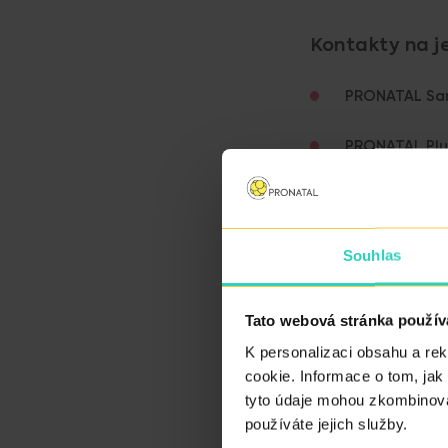
Kontakty na je
PRONATAL San
PRONATAL Plus
PRONATAL Kol
PRONATAL Rep
Souhlas
PRONATAL Nord
Tato webová stránka použív
PRONATAL Os
K personalizaci obsahu a re
cookie. Informace o tom, jak
tyto údaje mohou zkombinovat
používáte jejich služby.