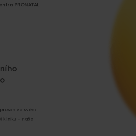
 centra PRONATAL
ního
ro
 prosím ve svém
 kliniku – naše