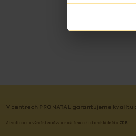
KONTAKTUJ
V centrech PRONATAL garantujeme kvalitu s
Akreditace a výroční zprávy o naší činnosti si prohlédněte
ZDE
.