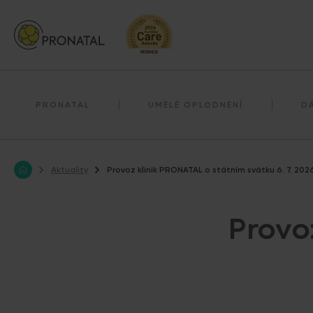
Darování reprodukčních buněk
Darování vajíček
PRONATAL
UMĚLÉ OPLODNĚNÍ
D
Aktuality
Provoz klinik PRONATAL o státním svátku 6. 7. 202
Provo