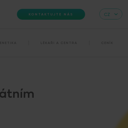
CZ
KONTAKTUJTE NÁS
EN
DE
ENETIKA
LÉKAŘI A CENTRA
CENÍK
IT
RS
HR
PL
UA
tátním
FR
VN