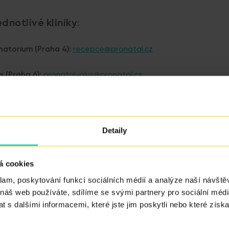
dnotlivé kliniky:
atorium (Praha 4):
recepce@pronatal.cz
 (Praha 6):
pronatal-plus@pronatal.cz
ín:
info-kolin@pronatal.cz
ro (České Budějovice):
info-repro@pronatal.cz
Detaily
 (Teplice):
recepce-nord@pronatal.cz
á cookies
trava:
info@pronatalostrava.cz
klam, poskytování funkcí sociálních médií a analýze naší návšt
 náš web používáte, sdílíme se svými partnery pro sociální média
 s dalšími informacemi, které jste jim poskytli nebo které získa