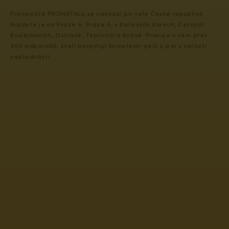
Pracoviště PRONATALu se nachází po celé České republice.
Najdete je na Praze 4, Praze 6, v Karlových Varech, Českých
Budějovicích, Ostravě, Teplicích a Kolíně. Pracuje v něm přes
300 odborníků, kteří poskytují komplexní péči o pár v oblasti
neplodnosti.