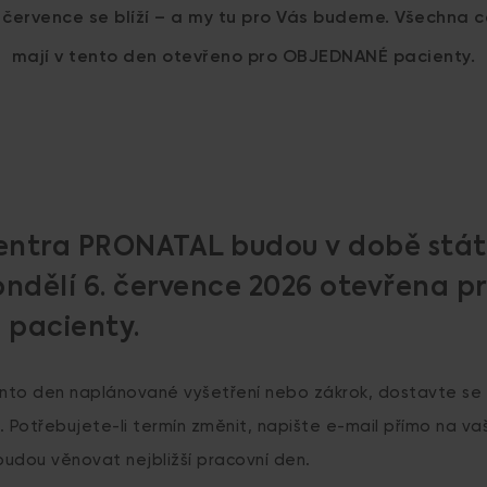
. července se blíží – a my tu pro Vás budeme. Všechna
mají v tento den otevřeno pro OBJEDNANÉ pacienty.
entra PRONATAL budou v době stát
ondělí 6. července 2026 otevřena p
 pacienty.
nto den naplánované vyšetření nebo zákrok, dostavte se
Potřebujete-li termín změnit, napište e-mail přímo na vaši
udou věnovat nejbližší pracovní den.