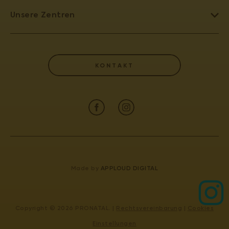
EIZELLSPENDE
Unsere Zentren
REPRODUKTIONSMEDIZIN
TEPLITZ - PRONATAL NORD
KINDERWUNSCHKLINIK TSCHECHIEN
PRAG 6 - PRONATAL PLUS
EIZELLSPENDE TSCHECHIEN
KONTAKT
KARLSBAD - PRONATAL SPA
KÜNSTLICHE BEFRUCHTUNG
BUDWEIS - PRONATAL REPRO
WÖRTERBUCH DER BEGRIFFE
PRAG 4 - PRONATAL SANATORIUM
ZERTIFIKATE UND JAHRESBERICHT
GYNCENTRUM
PATIENTENINFORMATION
KONTAKT
Made by
APPLOUD DIGITAL
IVF
Copyright © 2026 PRONATAL. |
Rechtsvereinbarung
|
Cookies
Einstellungen