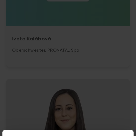
Iveta Kalábová
Oberschwester, PRONATAL Spa