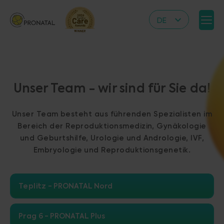
DE
CZ
EN
IT
Unser Team - wir sind für Sie da!
RS
HR
Unser Team besteht aus führenden Spezialisten im
PL
Bereich der Reproduktionsmedizin, Gynäkologie
und Geburtshilfe, Urologie und Andrologie, IVF,
UA
Embryologie und Reproduktionsgenetik.
FR
VN
Teplitz
PRONATAL Nord
Prag 6
PRONATAL Plus