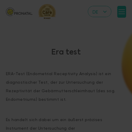
DE
CZ
EN
IT
Era test
RS
HR
ERA-Test (Endometrial Receptivity Analysis) ist ein
PL
diagnostischer Test, der zur Untersuchung der
UA
Rezeptivität der Gebärmutterschleimhaut (des sog.
FR
Endometriums) bestimmt ist.
VN
Es handelt sich dabei um ein äußerst präzises
Instrument der Untersuchung der