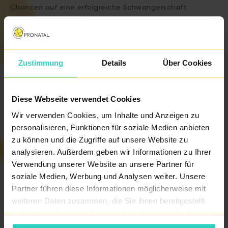
Chancen auf eine erfolgreiche Schwangerschaft.
Der ERA-Test kann auf molekularer Ebene identifizieren,
ob sich die Gebärmutterschleimhaut in der sog.
Zustimmung
Details
Über Cookies
rezeptiven Phase, d.h. in einem für die Implantation des
Embryos geeigneten Zeitraum befindet oder ob das sog.
Diese Webseite verwendet Cookies
„Implantationsfenster“ verschoben ist. Es ist
Wir verwenden Cookies, um Inhalte und Anzeigen zu
nachgewiesen, dass 3 von 10 Frauen ein verschobenes
personalisieren, Funktionen für soziale Medien anbieten
Implantationsfenster der Gebärmutterschleimhaut
zu können und die Zugriffe auf unsere Website zu
aufzeigen.
analysieren. Außerdem geben wir Informationen zu Ihrer
Verwendung unserer Website an unsere Partner für
soziale Medien, Werbung und Analysen weiter. Unsere
ERA-Test wir als eine Ergänzung zu den klassischen
Partner führen diese Informationen möglicherweise mit
Untersuchungen von an Unfruchtbarkeit leidenden
weiteren Daten zusammen, die Sie ihnen bereitgestellt
Paaren angesehen und wird daher nicht von den
haben oder die sie im Rahmen Ihrer Nutzung der Dienste
gesammelt haben.
Krankenkassen übernommen. Diese Untersuchung zahlt