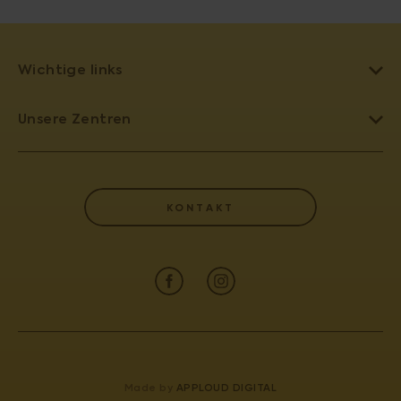
Wichtige links
EIZELLSPENDE
Unsere Zentren
REPRODUKTIONSMEDIZIN
TEPLITZ - PRONATAL NORD
KINDERWUNSCHKLINIK TSCHECHIEN
PRAG 6 - PRONATAL PLUS
EIZELLSPENDE TSCHECHIEN
KONTAKT
KARLSBAD - PRONATAL SPA
KÜNSTLICHE BEFRUCHTUNG
BUDWEIS - PRONATAL REPRO
WÖRTERBUCH DER BEGRIFFE
PRAG 4 - PRONATAL SANATORIUM
ZERTIFIKATE UND JAHRESBERICHT
GYNCENTRUM
PATIENTENINFORMATION
KONTAKT
Made by
APPLOUD DIGITAL
IVF