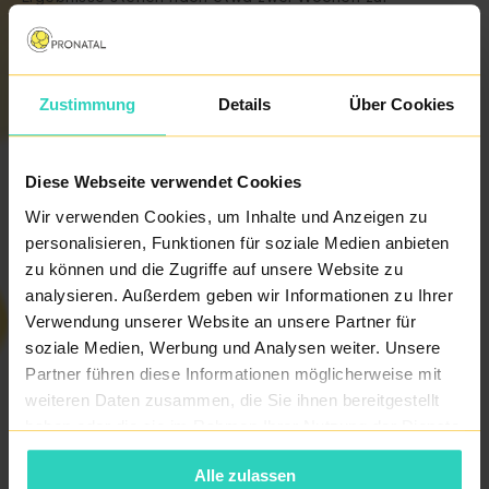
Verfügung.
Die Entnahme der Probe der Gebärmutterschleimhaut
Zustimmung
Details
Über Cookies
erfolgt zwischen 19. und 24. Zyklustag /beim Zyklus von
28 Tagen/. Wenn nur Plasma-Zellen untersucht werden,
Diese Webseite verwendet Cookies
kann die Entnahme auch unmittelbar nach der Periode
Wir verwenden Cookies, um Inhalte und Anzeigen zu
erfolgen.
personalisieren, Funktionen für soziale Medien anbieten
zu können und die Zugriffe auf unsere Website zu
analysieren. Außerdem geben wir Informationen zu Ihrer
Nach dem Erhalt des Ergebnisses beginnen wir bei einer
Verwendung unserer Website an unsere Partner für
Entzündung der Gebärmutterschleimhaut mit einer
soziale Medien, Werbung und Analysen weiter. Unsere
Antibiotika-, bei erhöhten Killerzellen mit einer
Partner führen diese Informationen möglicherweise mit
weiteren Daten zusammen, die Sie ihnen bereitgestellt
Kortikosteroiden-Behandlung.
haben oder die sie im Rahmen Ihrer Nutzung der Dienste
gesammelt haben.
Alle zulassen