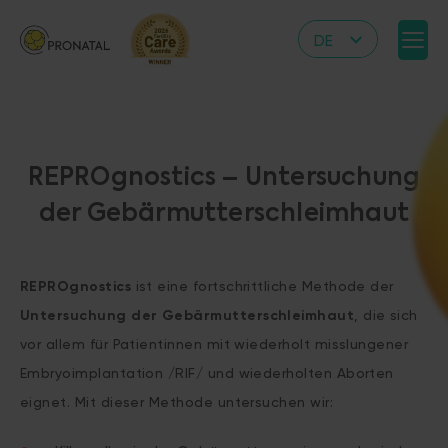
DE
CZ
EN
IT
REPROgnostics – Untersuchung
RS
der Gebärmutterschleimhaut
HR
PL
UA
REPROgnostics
ist eine fortschrittliche Methode der
Untersuchung der Gebärmutterschleimhaut
, die sich
FR
vor allem für Patientinnen mit wiederholt misslungener
VN
Embryoimplantation /RIF/ und wiederholten Aborten
eignet. Mit dieser Methode untersuchen wir: