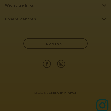
Wichtige links
EIZELLSPENDE
Unsere Zentren
REPRODUKTIONSMEDIZIN
TEPLITZ - PRONATAL NORD
KINDERWUNSCHKLINIK TSCHECHIEN
PRAG 6 - PRONATAL PLUS
EIZELLSPENDE TSCHECHIEN
KONTAKT
KARLSBAD - PRONATAL SPA
KÜNSTLICHE BEFRUCHTUNG
BUDWEIS - PRONATAL REPRO
WÖRTERBUCH DER BEGRIFFE
PRAG 4 - PRONATAL SANATORIUM
ZERTIFIKATE UND JAHRESBERICHT
GYNCENTRUM
PATIENTENINFORMATION
KONTAKT
Made by
APPLOUD DIGITAL
IVF