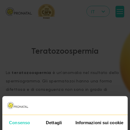
IT
CZ
EN
DE
Teratozoospermia
RS
HR
La
teratozoospermia
è un'anomalia nel risultato dello
PL
spermiogramma. Gli spermatozoi hanno una forma
UA
difettosa e di conseguenza non sono in grado di
FR
penetrare nell'ovulo.
VN
Consenso
Dettagli
Informazioni sui cookie