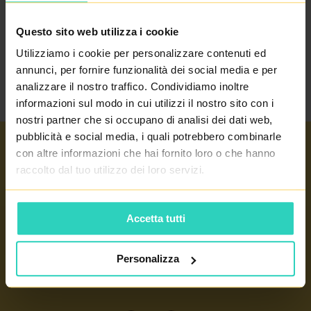
Questo sito web utilizza i cookie
RITORNA AL
GLOSSARIO
Utilizziamo i cookie per personalizzare contenuti ed
annunci, per fornire funzionalità dei social media e per
analizzare il nostro traffico. Condividiamo inoltre
informazioni sul modo in cui utilizzi il nostro sito con i
nostri partner che si occupano di analisi dei dati web,
pubblicità e social media, i quali potrebbero combinarle
con altre informazioni che hai fornito loro o che hanno
Link importanti
raccolto dal tuo utilizzo dei loro servizi.
OVODONAZIONE
Nostri centri
FECONDAZIONE ETEROLOGA
Accetta tutti
PRAGA 4 - PRONATAL SANATORIUM
FECONDAZIONE ASSISTITA
PRAGA 6 - PRONATAL PLUS
Personalizza
INSEMINAZIONE ARTIFICIALE
CONTATTO
KOLÍN - PRONATAL KOLÍN
GLOSSARIO DI TERMINI
GYNCENTRUM