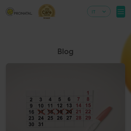
IT
CZ
EN
DE
Blog
RS
HR
PL
UA
FR
VN