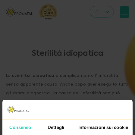
IT
CZ
EN
DE
Sterilità idiopatica
RS
HR
La
sterilità idiopatica
è semplicemente l‘ infertilità
PL
senza apparente causa. Anche dopo aver eseguito tutti
UA
gli esami diagnostici, la causa dell'infertilità non può
FR
essere rilevata nel 5-10 % delle persone.
VN
Consenso
Dettagli
Informazioni sui cookie