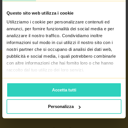
Questo sito web utilizza i cookie
RITORNA AL
GLOSSARIO
Utilizziamo i cookie per personalizzare contenuti ed
annunci, per fornire funzionalità dei social media e per
analizzare il nostro traffico. Condividiamo inoltre
informazioni sul modo in cui utilizzi il nostro sito con i
nostri partner che si occupano di analisi dei dati web,
pubblicità e social media, i quali potrebbero combinarle
con altre informazioni che hai fornito loro o che hanno
Link importanti
raccolto dal tuo utilizzo dei loro servizi.
OVODONAZIONE
Nostri centri
FECONDAZIONE ETEROLOGA
Accetta tutti
PRAGA 4 - PRONATAL SANATORIUM
FECONDAZIONE ASSISTITA
PRAGA 6 - PRONATAL PLUS
Personalizza
INSEMINAZIONE ARTIFICIALE
CONTATTO
KOLÍN - PRONATAL KOLÍN
GLOSSARIO DI TERMINI
GYNCENTRUM