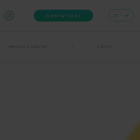
IT
CONTATTACI
CZ
EN
MEDICI E CENTRI
COSTI
DE
RS
HR
PL
UA
FR
VN