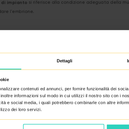
si riferisce alla condizione adeguata della m
 di impianto
dare l'embrione.
RITORNA AL GLOSSARIO
Dettagli
ookie
nalizzare contenuti ed annunci, per fornire funzionalità dei socia
inoltre informazioni sul modo in cui utilizzi il nostro sito con i n
icità e social media, i quali potrebbero combinarle con altre inform
lizzo dei loro servizi.
no la qualità dei loro servizi.