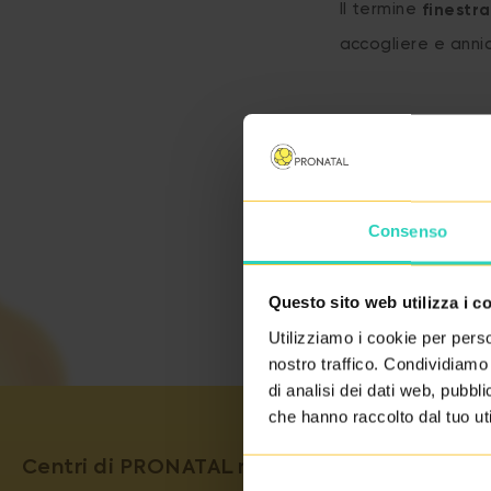
Il termine
finestra
accogliere e anni
Consenso
Questo sito web utilizza i c
Utilizziamo i cookie per perso
nostro traffico. Condividiamo 
di analisi dei dati web, pubbl
che hanno raccolto dal tuo uti
Centri di PRONATAL medical group garantisco