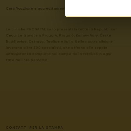
Certificazione e accreditamento
QUI
.
Le cliniche PRONATAL sono presenti in tutta la Repubblica
Ceca. Le trovate a Praga 4, Praga 6, Karlovy Vary, České
Budějovice, Ostrava, Teplice e Kolín. Nelle nostre cliniche
lavorano oltre 300 specialisti, che offrono alle coppie
un’assistenza completa nel campo della fertilità in ogni
fase del loro percorso.
CONTATTI PER LA STAMPA