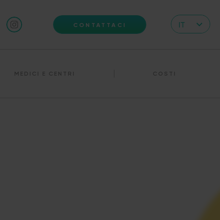
IT
CONTATTACI
CZ
EN
MEDICI E CENTRI
COSTI
DE
RS
HR
PL
UA
FR
VN