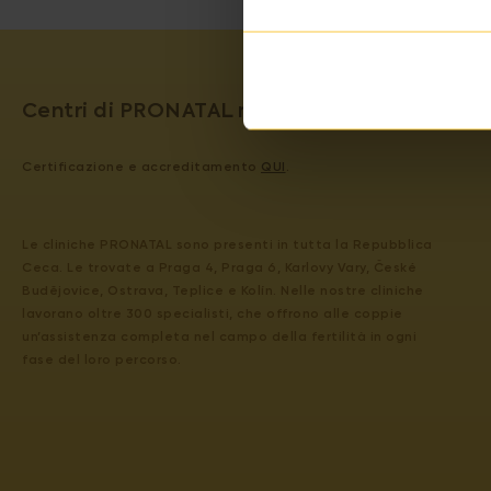
Centri di PRONATAL medical group garantisco
Certificazione e accreditamento
QUI
.
Le cliniche PRONATAL sono presenti in tutta la Repubblica
Ceca. Le trovate a Praga 4, Praga 6, Karlovy Vary, České
Budějovice, Ostrava, Teplice e Kolín. Nelle nostre cliniche
lavorano oltre 300 specialisti, che offrono alle coppie
un’assistenza completa nel campo della fertilità in ogni
fase del loro percorso.