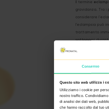
Il termine
eclamp
gravidanza. Tra i 
considerare l'ecl
l'eclampsia può in
trattamento immed
sottoporsi durant
Consenso
Questo sito web utilizza i c
Utilizziamo i cookie per perso
nostro traffico. Condividiamo 
di analisi dei dati web, pubbl
che hanno raccolto dal tuo uti