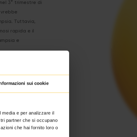
nel 3° trimestre di
dovrebbe
psia. Tuttavia,
osi rapida e il
ampsia e
Informazioni sui cookie
l media e per analizzare il
ostri partner che si occupano
azioni che hai fornito loro o