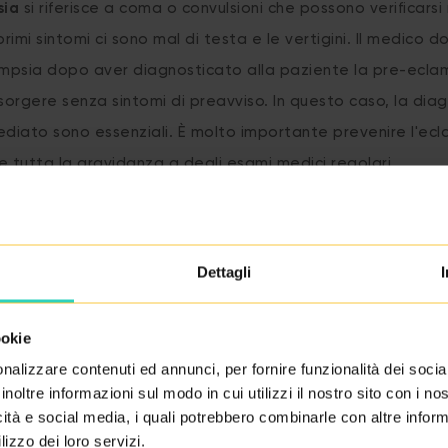
sia
si riferisce a coma o convulsioni che possono verificarsi 
primi sintomi ci sono mal di testa e le vertigini. Il medico 
ampsia dopo aver diagnosticato alla paziente la pre-eclam
sorgere senza sintomi di preavviso. In questo caso, la diagn
iato sono essenziali. È molto importante prevenire l'ecl
e tutta la gravidanza a degli esami medici regolari.
Dettagli
RITORNA AL GLOSSARIO
ookie
nalizzare contenuti ed annunci, per fornire funzionalità dei socia
inoltre informazioni sul modo in cui utilizzi il nostro sito con i n
icità e social media, i quali potrebbero combinarle con altre inform
lizzo dei loro servizi.