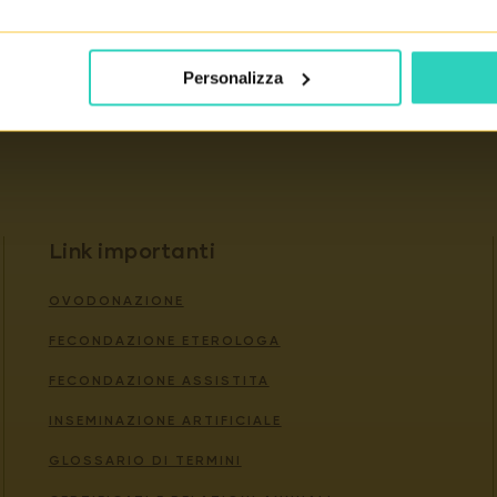
Personalizza
no la qualità dei loro servizi.
Link importanti
OVODONAZIONE
FECONDAZIONE ETEROLOGA
FECONDAZIONE ASSISTITA
INSEMINAZIONE ARTIFICIALE
GLOSSARIO DI TERMINI