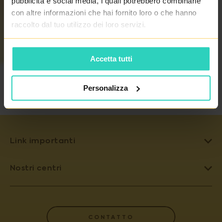
pubblicità e social media, i quali potrebbero combinarle
con altre informazioni che hai fornito loro o che hanno
raccolto dal tuo utilizzo dei loro servizi.
TORNA ALL'ELENCO
Accetta tutti
DEI MEDICI
Personalizza
Link importanti
OVODONAZIONE
Nostri centri
FECONDAZIONE ETEROLOGA
PRAGA 4 - PRONATAL SANATORIUM
FECONDAZIONE ASSISTITA
PRAGA 6 - PRONATAL PLUS
INSEMINAZIONE ARTIFICIALE
CONTATTO