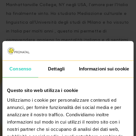
Manhattanville College, NY negli USA, l'amore per l'Italia
ha finalmente vinto. Ho studiato Mediazione culturale e
linguistica all'Università degli studi di Milano e ho vissuto
in Italia per molti anni , questo mi permette di
comprendere appieno la mentalità italiana e di sentirmi
italiana.
Consenso
Dettagli
Informazioni sui cookie
Sono un supporto psicologico e umano per i miei clienti
nella loro situazione di vita impegnativa e molto intima.
Questo sito web utilizza i cookie
Per me, la più grande ricompensa e soddisfazione è il
Utilizziamo i cookie per personalizzare contenuti ed
annunci, per fornire funzionalità dei social media e per
raggiungimento di un trattamento di successo e il fatto
analizzare il nostro traffico. Condividiamo inoltre
che anch'io posso partecipare e contribuire alla felicità
informazioni sul modo in cui utilizzi il nostro sito con i
degli altri.
nostri partner che si occupano di analisi dei dati web,