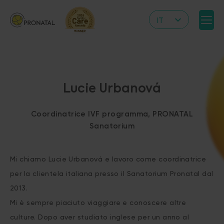
IT
CZ
EN
DE
Lucie Urbanová
RS
HR
Coordinatrice IVF programma, PRONATAL
PL
Sanatorium
UA
Mi chiamo Lucie Urbanová e lavoro come coordinatrice
FR
per la clientela italiana presso il Sanatorium Pronatal dal
VN
2013.
Mi è sempre piaciuto viaggiare e conoscere altre
culture. Dopo aver studiato inglese per un anno al