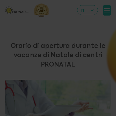
IT
CZ
EN
DE
Orario di apertura durante le
RS
vacanze di Natale di centri
HR
PRONATAL
PL
UA
FR
VN