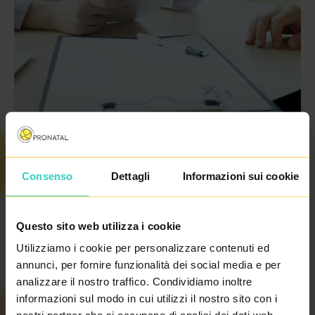
Poiché la fine dell'anno è irreversibilmente vicina,
Consenso
Dettagli
Informazioni sui cookie
vorremmo ringraziarvi in questo modo e augurarvi un
Buon Natale, tanta salute e felicità nell´ Anno Nuovo.
Questo sito web utilizza i cookie
Utilizziamo i cookie per personalizzare contenuti ed
Durante le vacanze di Natale, la apertura dei nostri
annunci, per fornire funzionalità dei social media e per
centri cambierà - nel periodo dal 23.12. 2017 - al 1.1. 2018
analizzare il nostro traffico. Condividiamo inoltre
informazioni sul modo in cui utilizzi il nostro sito con i
tutti i nostri centri saranno chiusi. Non vediamo l'ora di