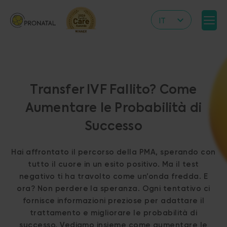
IT
CZ
EN
DE
Transfer IVF Fallito? Come
RS
Aumentare le Probabilità di
HR
Successo
PL
UA
Hai affrontato il percorso della PMA, sperando con
FR
tutto il cuore in un esito positivo. Ma il test
negativo ti ha travolto come un’onda fredda. E
VN
ora? Non perdere la speranza. Ogni tentativo ci
fornisce informazioni preziose per adattare il
trattamento e migliorare le probabilità di
successo. Vediamo insieme come aumentare le