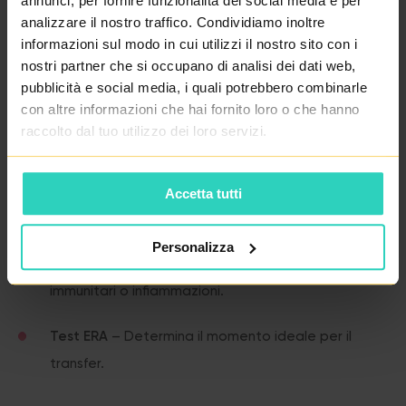
annunci, per fornire funzionalità dei social media e per
chance di successo.
analizzare il nostro traffico. Condividiamo inoltre
informazioni sul modo in cui utilizzi il nostro sito con i
nostri partner che si occupano di analisi dei dati web,
Qualità dell’Endometrio – Tutto a Posto?
pubblicità e social media, i quali potrebbero combinarle
con altre informazioni che hai fornito loro o che hanno
Se l’impianto non è riuscito, potremmo esaminare
raccolto dal tuo utilizzo dei loro servizi.
l’utero:
Isteroscopia
– Controlla la presenza di polipi,
Accetta tutti
aderenze o fibromi.
Personalizza
Biopsia endometriale
– Individua problemi
immunitari o infiammazioni.
Test ERA
– Determina il momento ideale per il
transfer.