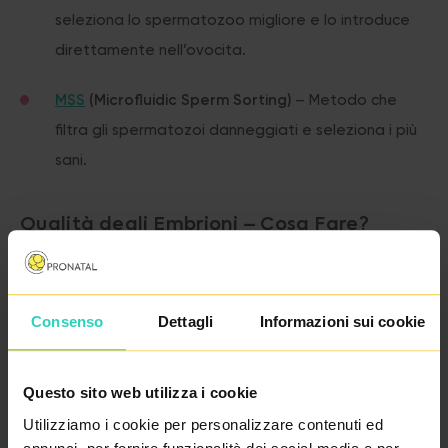
seleziona lo spermatozoo migliore e lo introduce
direttamente nell’ovocita.
MSS
(Microfluidic Sperm Sorting)
– Metodo che
filtra gli spermatozoi danneggiati e seleziona i più
sani.
Qualità degli Embrioni – Cosa Fare?
Se l’embrione non si è impiantato, possiamo valutare:
Consenso
Dettagli
Informazioni sui cookie
Coltura prolungat
a
– Per selezionare gli embrioni
migliori.
Questo sito web utilizza i cookie
PGT
(Test Genetico Preimpianto)
– Identifica
Utilizziamo i cookie per personalizzare contenuti ed
anomalie cromosomiche che potrebbero ridurre le