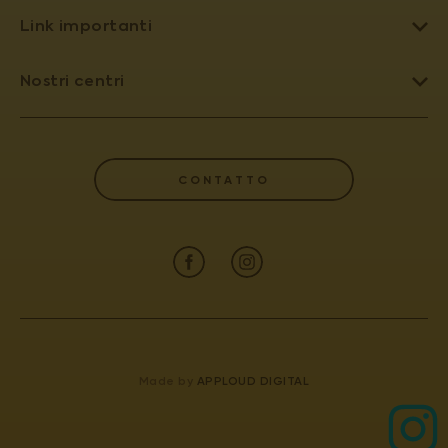
Link importanti
OVODONAZIONE
Nostri centri
FECONDAZIONE ETEROLOGA
PRAGA 4 - PRONATAL SANATORIUM
FECONDAZIONE ASSISTITA
PRAGA 6 - PRONATAL PLUS
INSEMINAZIONE ARTIFICIALE
CONTATTO
KOLÍN - PRONATAL KOLÍN
GLOSSARIO DI TERMINI
GYNCENTRUM
CERTIFICATI E RELAZIONI ANNUALI
INFORMAZIONE PER I PAZIENTI
CONTATTO
FIV
Made by
APPLOUD DIGITAL