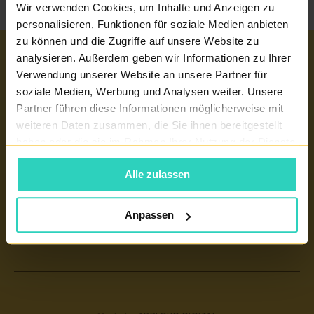
Wir verwenden Cookies, um Inhalte und Anzeigen zu
personalisieren, Funktionen für soziale Medien anbieten
zu können und die Zugriffe auf unsere Website zu
analysieren. Außerdem geben wir Informationen zu Ihrer
Wichtige links
Verwendung unserer Website an unsere Partner für
soziale Medien, Werbung und Analysen weiter. Unsere
EIZELLSPENDE
Unsere Zentren
Partner führen diese Informationen möglicherweise mit
REPRODUKTIONSMEDIZIN
weiteren Daten zusammen, die Sie ihnen bereitgestellt
TEPLITZ - PRONATAL NORD
haben oder die sie im Rahmen Ihrer Nutzung der Dienste
KINDERWUNSCHKLINIK TSCHECHIEN
gesammelt haben.
PRAG 6 - PRONATAL PLUS
EIZELLSPENDE TSCHECHIEN
Alle zulassen
KONTAKT
KARLSBAD - PRONATAL SPA
KÜNSTLICHE BEFRUCHTUNG
BUDWEIS - PRONATAL REPRO
Anpassen
WÖRTERBUCH DER BEGRIFFE
PRAG 4 - PRONATAL SANATORIUM
ZERTIFIKATE UND JAHRESBERICHT
GYNCENTRUM
PATIENTENINFORMATION
KONTAKT