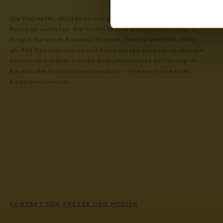
Die PRONATAL-Kliniken sind in der gesamten Tschechischen
Republik vertreten. Sie finden unsere Standorte in Prag 4,
Prag 6, Karlsbad, Budweis, Ostrava, Teplice und Kolín. Mehr
als 300 Spezialistinnen und Spezialisten arbeiten in unseren
Kliniken und bieten Paaren eine umfassende Betreuung im
Bereich der Fruchtbarkeitsmedizin – in jeder Phase ihres
Kinderwunschwegs.
KONTAKT FÜR PRESSE UND MEDIEN