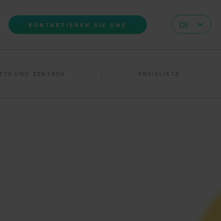
DE
KONTAKTIEREN SIE UNS
CZ
EN
ZTE UND ZENTREN
PREISLISTE
IT
RS
HR
PL
UA
FR
VN