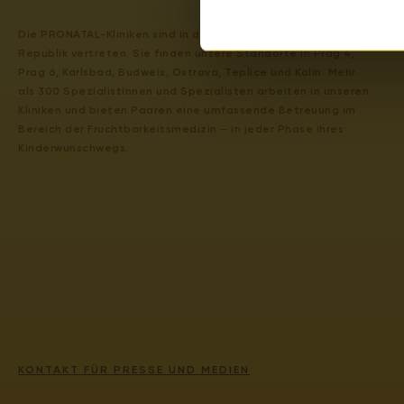
Die PRONATAL-Kliniken sind in der gesamten Tschechischen
Republik vertreten. Sie finden unsere Standorte in Prag 4,
Prag 6, Karlsbad, Budweis, Ostrava, Teplice und Kolín. Mehr
als 300 Spezialistinnen und Spezialisten arbeiten in unseren
Kliniken und bieten Paaren eine umfassende Betreuung im
Bereich der Fruchtbarkeitsmedizin – in jeder Phase ihres
Kinderwunschwegs.
KONTAKT FÜR PRESSE UND MEDIEN