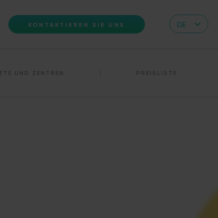
DE
KONTAKTIEREN SIE UNS
CZ
EN
ZTE UND ZENTREN
PREISLISTE
IT
RS
HR
PL
UA
FR
VN