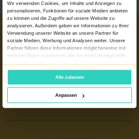
Wir verwenden Cookies, um Inhalte und Anzeigen zu
personalisieren, Funktionen für soziale Medien anbieten
zu können und die Zugriffe auf unsere Website zu
analysieren. Außerdem geben wir Informationen zu Ihrer
Wichtige links
Verwendung unserer Website an unsere Partner für
soziale Medien, Werbung und Analysen weiter. Unsere
EIZELLSPENDE
Unsere Zentren
Partner führen diese Informationen möglicherweise mit
REPRODUKTIONSMEDIZIN
weiteren Daten zusammen, die Sie ihnen bereitgestellt
TEPLITZ - PRONATAL NORD
haben oder die sie im Rahmen Ihrer Nutzung der Dienste
KINDERWUNSCHKLINIK TSCHECHIEN
gesammelt haben.
PRAG 6 - PRONATAL PLUS
EIZELLSPENDE TSCHECHIEN
Alle zulassen
KONTAKT
KARLSBAD - PRONATAL SPA
KÜNSTLICHE BEFRUCHTUNG
BUDWEIS - PRONATAL REPRO
Anpassen
WÖRTERBUCH DER BEGRIFFE
PRAG 4 - PRONATAL SANATORIUM
ZERTIFIKATE UND JAHRESBERICHT
GYNCENTRUM
PATIENTENINFORMATION
KONTAKT