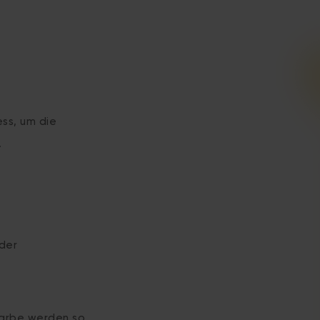
ess, um die
.
 der
farbe werden so