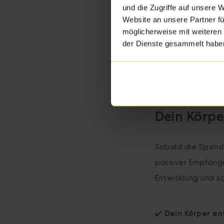
und die Zugriffe auf unsere 
✔️ Ist die Spender
Website an unsere Partner fü
möglicherweise mit weiteren
der Dienste gesammelt habe
✔️ Wie sieht ihr 
✔️ Welche Sprache
Dein Körpe
Sobald die Spender
passiver Empfänge
Entwicklung und s
✔️
Dein Körper en