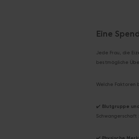
Eine Spende
Jede Frau, die Ei
bestmögliche Übe
Welche Faktoren b
✔️
Blutgruppe un
Schwangerschaft 
✔️
Physische Merk