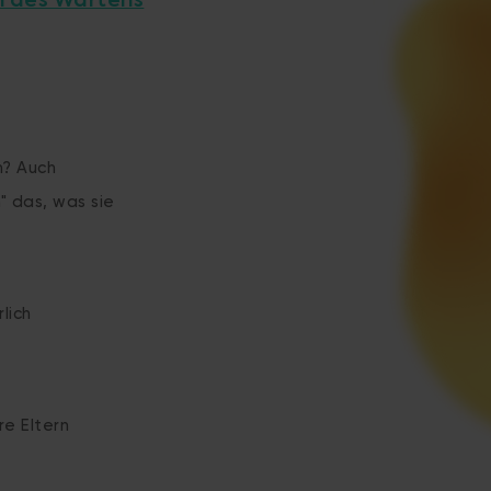
n des Wartens
n? Auch
" das, was sie
lich
re Eltern