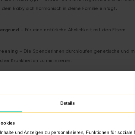
dein Baby sich harmonisch in deine Familie einfügt.
tergrund
– Für eine natürliche Ähnlichkeit mit den Eltern.
reening
– Die Spenderinnen durchlaufen genetische und me
icher Krankheiten zu minimieren.
al gehen wir noch weiter
Spenderin beschränkt sich nicht nur auf äußerliche Merkmal
Details
ch Persönlichkeit, Lebensstil und Interessen, um sicherzust
atürlicher Teil deiner Familie anfühlt.
Cookies
nhalte und Anzeigen zu personalisieren, Funktionen für soziale