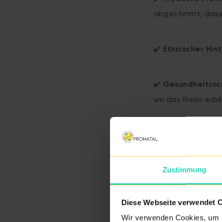
abgestimmt, dass 
✔️
Ethnischer Hin
✔️
Gesundheitssc
um das Risiko erbl
Bei Pronat
Die Auswahl einer 
Zustimmung
berücksichtigen au
Baby sich wie ein n
Diese Webseite verwendet 
Wir verwenden Cookies, um I