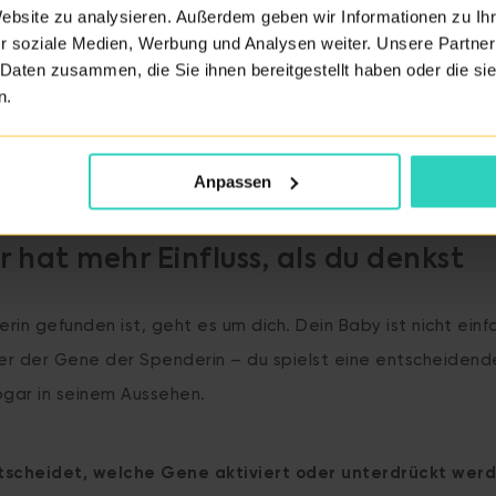
Website zu analysieren. Außerdem geben wir Informationen zu I
in sportlich oder künstlerisch begabt?
r soziale Medien, Werbung und Analysen weiter. Unsere Partner
 Daten zusammen, die Sie ihnen bereitgestellt haben oder die s
n.
Bildungs- und Berufsweg aus?
n spricht sie?
Anpassen
r hat mehr Einfluss, als du denkst
in gefunden ist, geht es um dich. Dein Baby ist nicht einfa
r der Gene der Spenderin – du spielst eine entscheidende 
ogar in seinem Aussehen.
tscheidet, welche Gene aktiviert oder unterdrückt wer