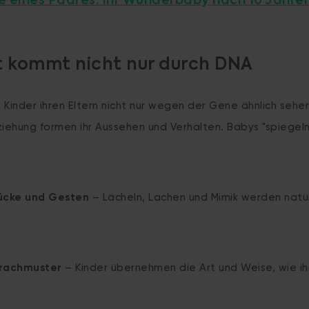
e eines Paares: Ihr Wunderbaby nach 10 Jahre
t kommt nicht nur durch DNA
 Kinder ihren Eltern nicht nur wegen der Gene ähnlich sehe
ehung formen ihr Aussehen und Verhalten. Babys "spiegeln
ücke und Gesten
– Lächeln, Lachen und Mimik werden natür
rachmuster
– Kinder übernehmen die Art und Weise, wie ih