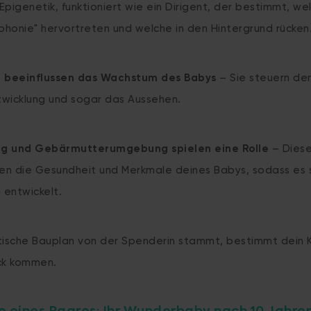
pigenetik, funktioniert wie ein Dirigent, der bestimmt, we
honie" hervortreten und welche in den Hintergrund rücken
 beeinflussen das Wachstum des Babys
– Sie steuern de
ntwicklung und sogar das Aussehen.
ng und Gebärmutterumgebung spielen eine Rolle
– Diese
sen die Gesundheit und Merkmale deines Babys, sodass es 
g entwickelt.
ische Bauplan von der Spenderin stammt, bestimmt dein K
ck kommen.