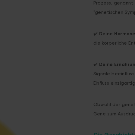
Prozess, genannt E
"genetischen Symp
✔️
Deine Hormone
die körperliche E
✔️
Deine Ernähru
Signale beeinflus
Einfluss einzigarti
Obwohl der genet
Gene zum Ausdru