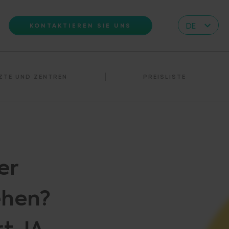
DE
KONTAKTIEREN SIE UNS
CZ
EN
ZTE UND ZENTREN
PREISLISTE
IT
RS
HR
PL
UA
er
FR
VN
ehen?