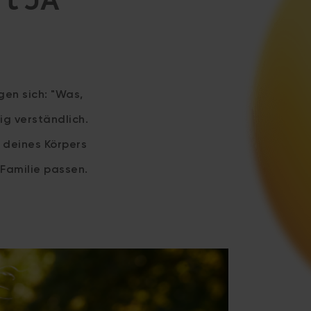
rt JA
gen sich: "Was,
ig verständlich.
 deines Körpers
Familie passen.