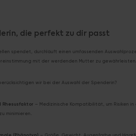
rin, die perfekt zu dir passt
zellen spendet, durchläuft einen umfassenden Auswahlproz
reinstimmung mit der werdenden Mutter zu gewährleisten
erücksichtigen wir bei der Auswahl der Spenderin?
d Rhesusfaktor
– Medizinische Kompatibilität, um Risiken in
zu minimieren.
male (Phänotyp)
– Größe, Gewicht, Augenfarbe und Haar