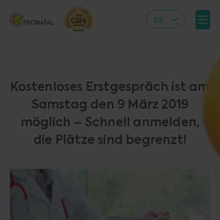
DE
CZ
EN
IT
Kostenloses Erstgespräch ist am
RS
Samstag den 9 März 2019
HR
möglich – Schnell anmelden,
PL
die Plätze sind begrenzt!
UA
FR
VN