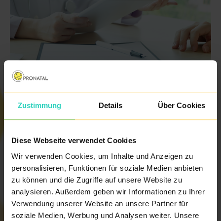
Zustimmung
Details
Über Cookies
Diese Webseite verwendet Cookies
Wir verwenden Cookies, um Inhalte und Anzeigen zu
personalisieren, Funktionen für soziale Medien anbieten
Nutzen Sie die Möglichkeit und buchen Sie einen
zu können und die Zugriffe auf unsere Website zu
kostenlosen Erstgespräch am 9 März 2019. Für Fragen
analysieren. Außerdem geben wir Informationen zu Ihrer
steht Ihnen das gesamte Team unserer Klinik Pronatal
Verwendung unserer Website an unsere Partner für
Repro Budweis unter Leitung von Chefarzt MUDr. Špička
soziale Medien, Werbung und Analysen weiter. Unsere