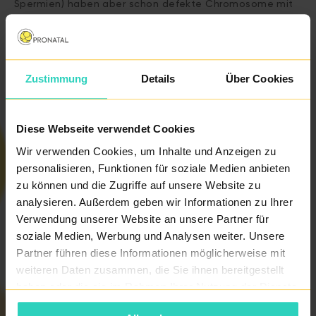
Spermien) haben aber schon defekte Chromosome mit
fehlenden oder überschüssigen genetischen
Informationen. Mit dem Verschmelzen solch defekter
Zellen entsteht ein Embryo mit einer unbalancierten
Zustimmung
Details
Über Cookies
Translokation, was entweder mit einem
Schwangerschaftsabbruch oder der Geburt eines
behinderten Kindes endet.
Diese Webseite verwendet Cookies
Wir verwenden Cookies, um Inhalte und Anzeigen zu
personalisieren, Funktionen für soziale Medien anbieten
zu können und die Zugriffe auf unsere Website zu
analysieren. Außerdem geben wir Informationen zu Ihrer
Verwendung unserer Website an unsere Partner für
soziale Medien, Werbung und Analysen weiter. Unsere
ZURÜCK
Partner führen diese Informationen möglicherweise mit
weiteren Daten zusammen, die Sie ihnen bereitgestellt
haben oder die sie im Rahmen Ihrer Nutzung der Dienste
gesammelt haben.