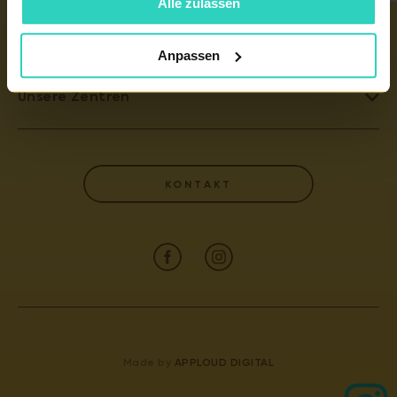
Alle zulassen
Wichtige links
Anpassen
EIZELLSPENDE
Unsere Zentren
REPRODUKTIONSMEDIZIN
TEPLITZ - PRONATAL NORD
KINDERWUNSCHKLINIK TSCHECHIEN
PRAG 6 - PRONATAL PLUS
EIZELLSPENDE TSCHECHIEN
KONTAKT
KARLSBAD - PRONATAL SPA
KÜNSTLICHE BEFRUCHTUNG
BUDWEIS - PRONATAL REPRO
WÖRTERBUCH DER BEGRIFFE
PRAG 4 - PRONATAL SANATORIUM
ZERTIFIKATE UND JAHRESBERICHT
GYNCENTRUM
PATIENTENINFORMATION
KONTAKT
Made by
APPLOUD DIGITAL
IVF