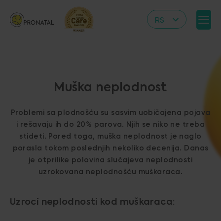
RS
CZ
EN
DE
Muška neplodnost
IT
HR
Problemi sa plodnošću su sasvim uobičajena pojava
PL
i rešavaju ih do 20% parova. Njih se niko ne treba
stideti. Pored toga, muška neplodnost je naglo
UA
porasla tokom poslednjih nekoliko decenija. Danas
FR
je otprilike polovina slučajeva neplodnosti
uzrokovana neplodnošću muškaraca.
VN
Uzroci neplodnosti kod muškaraca: