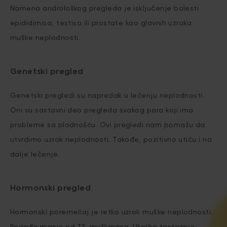
Namena androloškog pregleda je isključenje bolesti
epididimisa, testisa ili prostate kao glavnih uzroka
muške neplodnosti.
Genetski pregled
Genetski pregledi su napredak u lečenju neplodnosti.
Oni su sastavni deo pregleda svakog para koji ima
probleme sa plodnošću. Ovi pregledi nam pomažu da
utvrdimo uzrok neplodnosti. Takođe, pozitivno utiču i na
dalje lečenje.
Hormonski pregled
Hormonski poremećaj je retko uzrok muške neplodnosti.
Pogađa manje od 3% muškaraca. Ukoliko testiranje