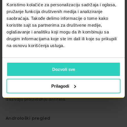
Vrednosti spermograma se vremenom značajno
Koristimo kolačiće za personalizaciju sadržaja i oglasa,
menjaju. To znači da iz jednog pregleda ne možemo
pružanje funkcija društvenih medija i analiziranje
donositi definitivne zaključke i vremenom moramo
saobraćaja. Takođe delimo informacije o tome kako
koristite sajt sa partnerima za društvene medije,
ponavljati spermogram.
oglašavanje i analitiku koji mogu da ih kombinuju sa
drugim informacijama koje ste im dali ili koje su prikupili
Kultivacijsko ispitivanje sperme
na osnovu korišćenja usluga.
Kultivacionim pregledom sperme otkriva se zarazno
oboljenje muških genitalnih organa. Važno je
Dozvoli sve
eliminisanje infekcije ili njeno lečenje. Zarazne bolesti
negativno utiču na plodnost. Smanjuju pokretljivost
Prilagodi
sperme, sprečavaju njihov prodor u jajnu ćeliju ili
izazivaju proizvodnju antitela.
Androloški pregled