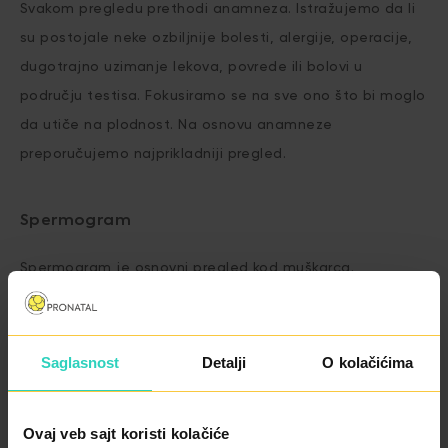
Svakom pregledu prethodi anamneza. Istražujemo da li
su postojale neke ozbiljnije bolesti, alergije, operacije,
dugotrajno uzimanje lekova, povrede ili bolovi u
području testisa. Fokusiramo se na sve ono što bi moglo
da utiče na plodnost. Na osnovu anamneze
preporučujemo najprikladniji pregled.
Spermogram
Spermogram je osnovni pregled kod muškarca.
Neplodnost kod muškaraca može da bude posledica
smanjenih vrednosti spermograma. Radi se, recimo, o
maloj zapremini ejakulata, malom broju spermatozoida,
Saglasnost
Detalji
O kolačićima
nedostatku pokretljivosti ili o lošoj morfologiji sperme.
Ovaj veb sajt koristi kolačiće