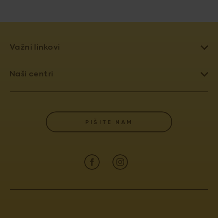
Važni linkovi
LEČENJE NEPLODNOSTI
Naši centri
VANTELESNA OPLODNJA
PRAG 4 - PRONATAL SANATORIUM
REČNIK TERMINA
ČESKÉ BUDĚJOVICE - PRONATAL REPRO
CERTIFIKATI
PIŠITE NAM
ZAŠTITA LIČNIH PODATAKA
KONTAKT
IVF