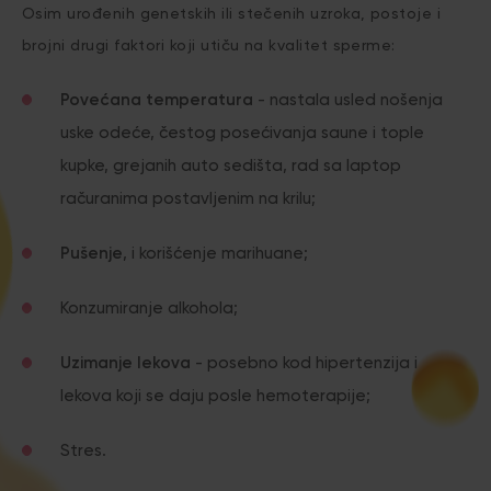
Osim urođenih genetskih ili stečenih uzroka, postoje i
brojni drugi faktori koji utiču na kvalitet sperme:
Povećana temperatura
- nastala usled nošenja
uske odeće, čestog posećivanja saune i tople
kupke, grejanih auto sedišta, rad sa laptop
račuranima postavljenim na krilu;
Pušenje
, i korišćenje marihuane;
Konzumiranje alkohola;
Uzimanje lekova
- posebno kod hipertenzija i
lekova koji se daju posle hemoterapije;
Stres.