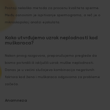
Postoji nekoliko metoda za procenu kvaliteta sperme.
Među osnovnim je ispitivanje spermograma, a reč je o
mikroskopskoj analizi ejakulata.
Kako utvrđujemo uzrok neplodnosti kod
muškaraca?
Nakon prvog razgovora, preporučujemo preglede da
bismo potvrdili ili isključili uzrok muške neplodnosti.
Danas je u većini slučajeva kombinacija negativnih
faktora kod žena i muškaraca odgovorna za probleme
začeća.
Anamneza