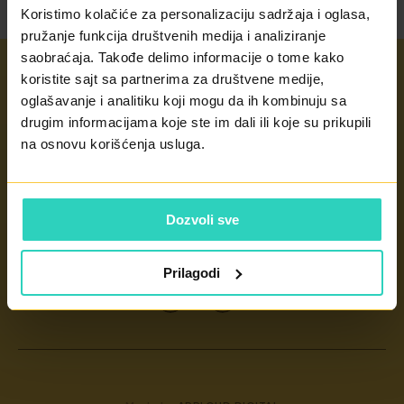
Koristimo kolačiće za personalizaciju sadržaja i oglasa,
pružanje funkcija društvenih medija i analiziranje
saobraćaja. Takođe delimo informacije o tome kako
koristite sajt sa partnerima za društvene medije,
Važni linkovi
oglašavanje i analitiku koji mogu da ih kombinuju sa
drugim informacijama koje ste im dali ili koje su prikupili
LEČENJE NEPLODNOSTI
Naši centri
na osnovu korišćenja usluga.
VANTELESNA OPLODNJA
PRAG 4 - PRONATAL SANATORIUM
REČNIK TERMINA
ČESKÉ BUDĚJOVICE - PRONATAL REPRO
Dozvoli sve
CERTIFIKATI
PIŠITE NAM
ZAŠTITA LIČNIH PODATAKA
Prilagodi
KONTAKT
IVF