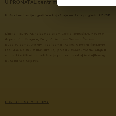
U PRONATAL centrima garantujemo kvalitet 
Našu akreditaciju i godišnje izvještaje možete pogledati
OVDE
.
Klinike PRONATAL nalaze se širom Češke Republike. Možete
ih pronaći u Pragu 4, Pragu 6, Karlovim Varima, Češkim
Budejovicama, Ostravi, Teplicama i Kolinu. U našim klinikama
radi više od 300 stručnjaka koji pružaju sveobuhvatnu brigu u
oblasti fertiliteta i podržavaju parove u svakoj fazi njihovog
puta ka roditeljstvu.
KONTAKT SA MEDIJIMA