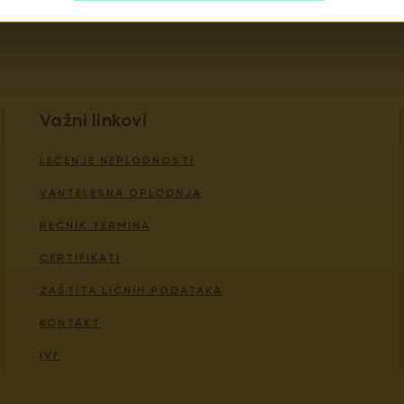
naših usluga.
Važni linkovi
LEČENJE NEPLODNOSTI
VANTELESNA OPLODNJA
REČNIK TERMINA
CERTIFIKATI
ZAŠTITA LIČNIH PODATAKA
KONTAKT
IVF