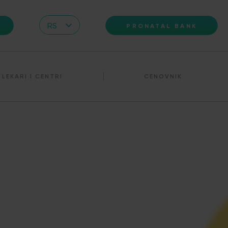
RS
PRONATAL BANK
CZ
EN
LEKARI I CENTRI
CENOVNIK
DE
IT
HR
PL
UA
FR
VN