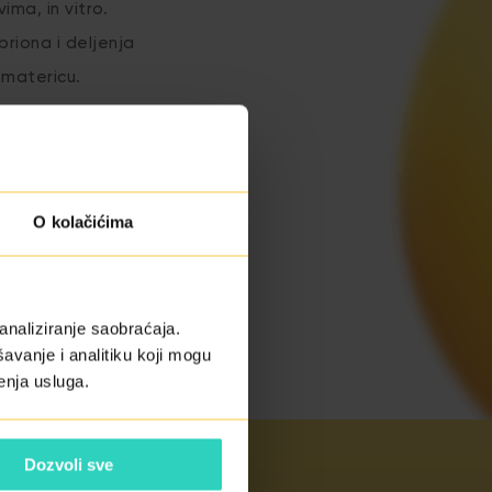
ima, in vitro.
briona i deljenja
 matericu.
O kolačićima
analiziranje saobraćaja.
avanje i analitiku koji mogu
enja usluga.
Dozvoli sve