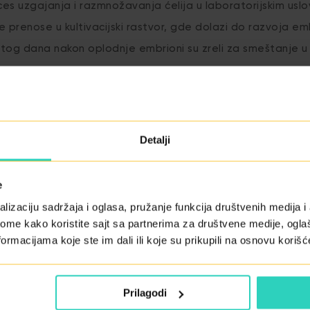
es uzgajanja i razmnožavanja ćelija u laboratorijskim uslov
 prenose u kultivacijski rastvor, gde dolazi do razvoja em
estog dana nakon oplodnje embrioni su zreli za smeštanje u
Detalji
NAZAD NA REČNIK POJMOVA
e
lizaciju sadržaja i oglasa, pružanje funkcija društvenih medija i 
ome kako koristite sajt sa partnerima za društvene medije, oglaš
ormacijama koje ste im dali ili koje su prikupili na osnovu korišć
Prilagodi