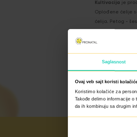
Kultivacija
je proc
Oplođene ćelije se
ćelija. Petog - š
Saglasnost
Ovaj veb sajt koristi kolačić
Koristimo kolačiće za persona
Takođe delimo informacije o t
da ih kombinuju sa drugim inf