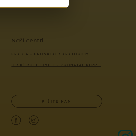
Naši centri
PRAG 4 - PRONATAL SANATORIUM
ČESKÉ BUDĚJOVICE - PRONATAL REPRO
PIŠITE NAM