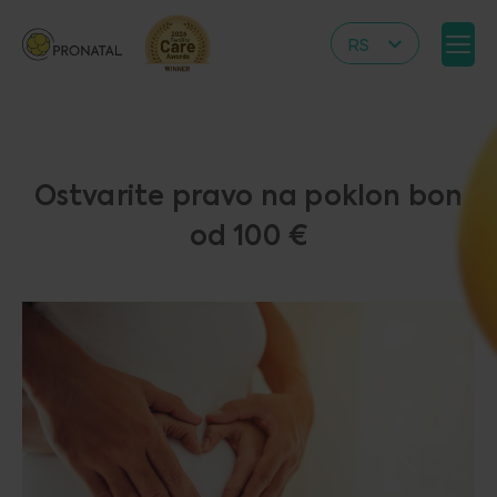
RS
CZ
EN
DE
Ostvarite pravo na poklon bon
IT
od 100 €
HR
PL
UA
FR
VN