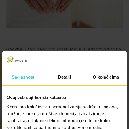
Obavite u toku februara konsultacije u jednom od naših
centara i ostvarite pravo na
popust od 100 € za jednu
od specijalnih laboratorijskih metoda
.
Saglasnost
Detalji
O kolačićima
Ovaj veb sajt koristi kolačiće
Koristimo kolačiće za personalizaciju sadržaja i oglasa,
pružanje funkcija društvenih medija i analiziranje
saobraćaja. Takođe delimo informacije o tome kako
koristite sajt sa partnerima za društvene medije,
CENOVNIK