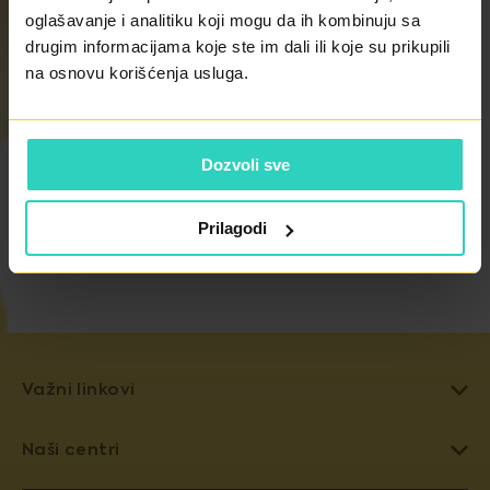
oglašavanje i analitiku koji mogu da ih kombinuju sa
drugim informacijama koje ste im dali ili koje su prikupili
KONTAKTIRAJTE NAS
na osnovu korišćenja usluga.
Dozvoli sve
Prilagodi
Važni linkovi
LEČENJE NEPLODNOSTI
Naši centri
VANTELESNA OPLODNJA