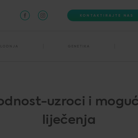
KONTAKTIRAJTE NAS
PLODNJA
GENETIKA
odnost-uzroci i moguć
liječenja