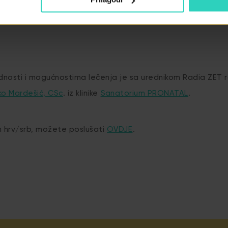
dnosti i mogućnostima lečenja je sa urednikom Radia ZET
ko Mardešić, CSc
. iz klinike
Sanatorium PRONATAL
.
n hrv/srb, možete poslušati
OVDJE
.