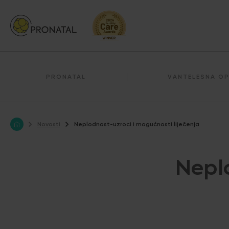
PRONATAL
VANTELESNA O
Novosti
Neplodnost-uzroci i mogućnosti liječenja
Nepl