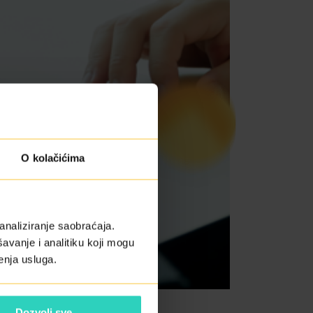
O kolačićima
analiziranje saobraćaja.
avanje i analitiku koji mogu
enja usluga.
Dozvoli sve