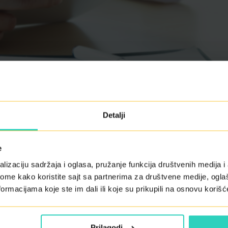
Detalji
e
lizaciju sadržaja i oglasa, pružanje funkcija društvenih medija i 
ome kako koristite sajt sa partnerima za društvene medije, oglaš
ormacijama koje ste im dali ili koje su prikupili na osnovu korišć
Prilagodi