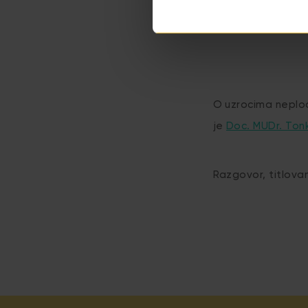
O uzrocima neplo
je
Doc. MUDr. Ton
Razgovor, titlova