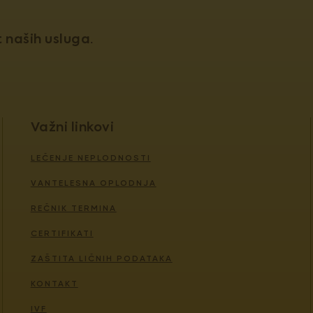
naših usluga.
Važni linkovi
LEČENJE NEPLODNOSTI
VANTELESNA OPLODNJA
REČNIK TERMINA
CERTIFIKATI
ZAŠTITA LIČNIH PODATAKA
KONTAKT
IVF