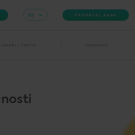
RS
PRONATAL BANK
CZ
EN
LEKARI I CENTRI
CENOVNIK
DE
IT
HR
PL
UA
nosti
FR
VN