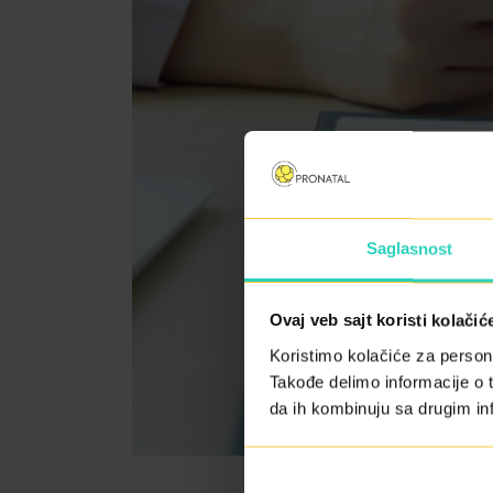
Saglasnost
Ovaj veb sajt koristi kolačić
Koristimo kolačiće za persona
Takođe delimo informacije o t
da ih kombinuju sa drugim inf