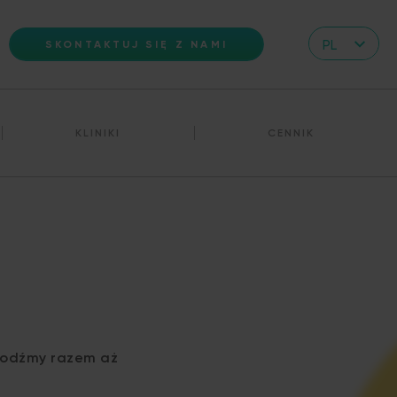
PL
SKONTAKTUJ SIĘ Z NAMI
CZ
EN
KLINIKI
CENNIK
DE
IT
RS
HR
UA
FR
VN
chodźmy razem aż