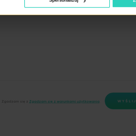
Spersonalizuj
Z
WYŚLI
Zgadzam się z
Zgadzam się z warunkami użytkowania
.