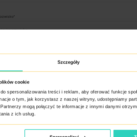
nazwisko*
n
Szczegóły
 plików cookie
rodzenia *
do spersonalizowania treści i reklam, aby oferować funkcje sp
ormacje o tym, jak korzystasz z naszej witryny, udostępniamy p
Partnerzy mogą połączyć te informacje z innymi danymi otrzym
nia z ich usług.
dz nam swoją historię/problem/przypadek*