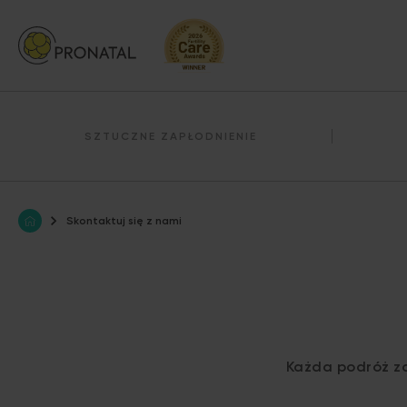
Ginekologia
Wazektomia
SZTUCZNE ZAPŁODNIENIE
Skontaktuj się z nami
Każda podróż za