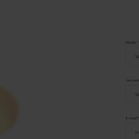
Kliniki*
Jestem
E-mail*