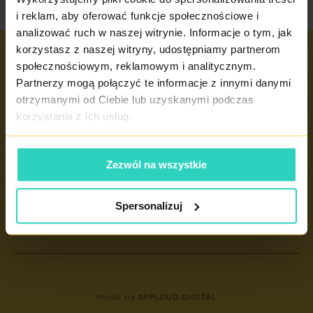
i reklam, aby oferować funkcje społecznościowe i
analizować ruch w naszej witrynie. Informacje o tym, jak
korzystasz z naszej witryny, udostępniamy partnerom
społecznościowym, reklamowym i analitycznym.
Ważne linki
Partnerzy mogą połączyć te informacje z innymi danymi
IVF
otrzymanymi od Ciebie lub uzyskanymi podczas
korzystania z ich usług.
ADOPCJA KOMÓREK JAJOWYCH
NIEPŁODNOŚĆ
Zezwól na wszystkie
GINEKOLOGIA
WAZEKTOMIA
Spersonalizuj
ZAMÓWIĆ
Made by
APPLOUD DIGITAL