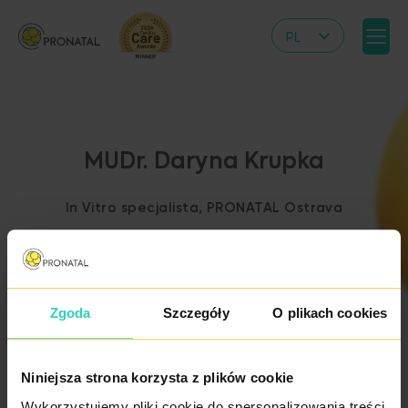
PL
CZ
EN
DE
MUDr. Daryna Krupka
IT
RS
In Vitro specjalista, PRONATAL Ostrava
HR
UA
FR
Zgoda
Szczegóły
O plikach cookies
VN
ZPĚT NA VÝPIS
LÉKAŘŮ
Niniejsza strona korzysta z plików cookie
Wykorzystujemy pliki cookie do spersonalizowania treści