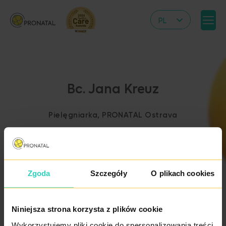
PL
CZ
EN
DE
Bc. Jana Kreuz
IT
RS
Pielęgniarka, PRONATAL Ostrava
HR
UA
FR
Zgoda
Szczegóły
O plikach cookies
VN
ZPĚT NA VÝPIS
LÉKAŘŮ
Niniejsza strona korzysta z plików cookie
Wykorzystujemy pliki cookie do spersonalizowania treści