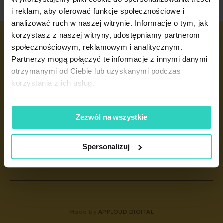
i reklam, aby oferować funkcje społecznościowe i
analizować ruch w naszej witrynie. Informacje o tym, jak
korzystasz z naszej witryny, udostępniamy partnerom
społecznościowym, reklamowym i analitycznym.
Ważne linki
Partnerzy mogą połączyć te informacje z innymi danymi
IVF
otrzymanymi od Ciebie lub uzyskanymi podczas
korzystania z ich usług.
ADOPCJA KOMÓREK JAJOWYCH
NIEPŁODNOŚĆ
Zezwól na wszystkie
GINEKOLOGIA
WAZEKTOMIA
Spersonalizuj
ZAMÓWIĆ
Made by
APPLOUD DIGITAL