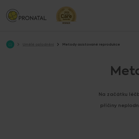
Umělé oplodnění
Metody asistované reprodukce
Meto
Na začátku léč
příčiny neplod