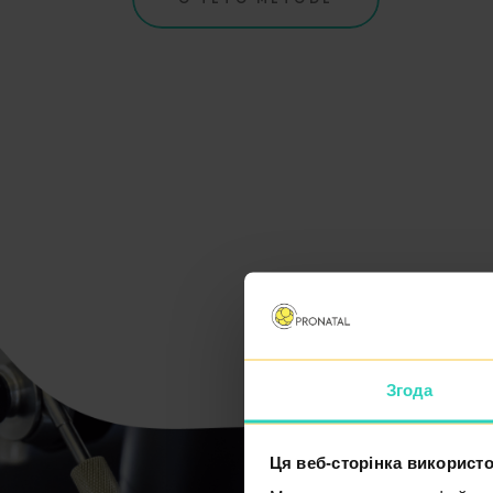
Згода
Ця веб-сторінка використо