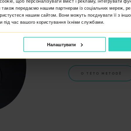
okie, щоб персоналізувати вміст і рекламу, інтегрувати фу
V případě, že nelze docílit 
и також передаємо нашим партнерам із соціальних мереж, ре
využíváme pohlavních buněk 
ористуєтеся нашим сайтом. Вони можуть поєднувати її з іншо
dárců. Darování vajíček a s
и під час вашого користування їхніми службами.
legální, dobrovolné, bezpeč
anonymity. I tato metoda j
Налаштувати
pojištění jen za určitých po
O TÉTO METODĚ