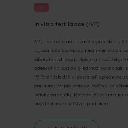
IVF
In vitro fertilizace (IVF)
IVF je metoda asistované reprodukce, při k
vajíčka oplodněna spermiemi mimo tělo že
laboratorních podmínkách (in vitro). Nejprv
odebrat vajíčka po předchozí hormonální s
Vajíčka následně v laboratoři oplodníme s
partnera. Vzniklé embryo vložíme po někol
dělohy pacientky. Metoda IVF je hrazena 
pojištění jen za určitých podmínek.
O TÉTO METODĚ