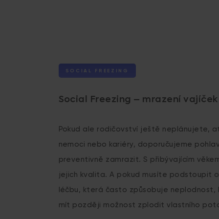
SOCIAL FREEZING
Social Freezing – mrazení vajíček 
Pokud ale rodičovství ještě neplánujete, a
nemoci nebo kariéry, doporučujeme pohlav
preventivně zamrazit. S přibývajícím věkem
jejich kvalita. A pokud musíte podstoupit 
léčbu, která často způsobuje neplodnost,
mít později možnost zplodit vlastního po