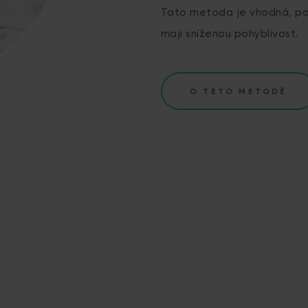
Tato metoda je vhodná, po
mají sníženou pohyblivost.
O TÉTO METODĚ