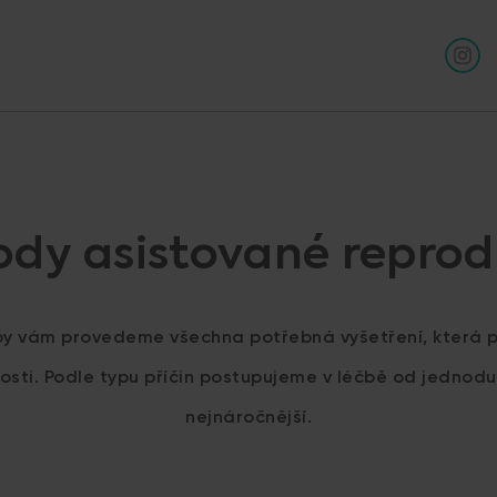
dy asistované repro
by vám provedeme všechna potřebná vyšetření, která 
nosti. Podle typu příčin postupujeme v léčbě od jednod
nejnáročnější.