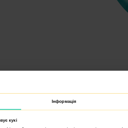
IVF
Інформація
IVF s darovanými buň
вує кукі