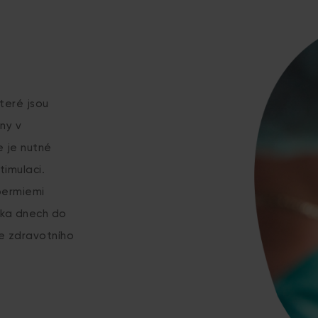
teré jsou
ny v
e je nutné
timulaci.
permiemi
ika dnech do
ze zdravotního