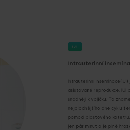
IUI
Intrauterinní insemina
Intrauterinní inseminace(IU
asistované reprodukce. IUI
snadněji k vajíčku. To znam
nejplodnějšího dne cyklu ž
pomocí plastového katetru.
jen pár minut a je plně hraz