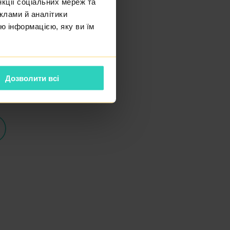
нкції соціальних мереж та
těhotenství vlastními buňkami,
клами й аналітики
(spermie a vajíčka) od našich
ю інформацією, яку ви їм
permatu je v České republice
né a je založeno na principu
e hrazena ze zdravotního
Дозволити всі
dmínek.