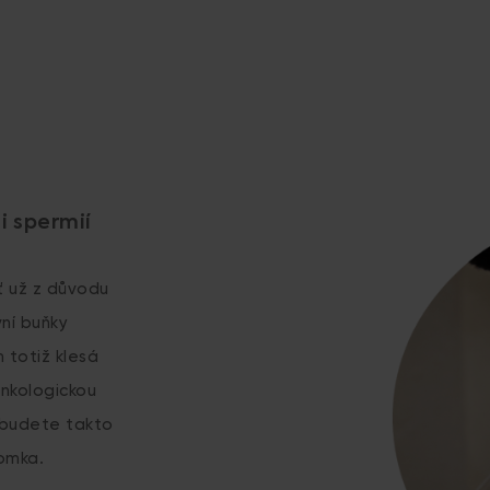
i spermií
ť už z důvodu
ní buňky
 totiž klesá
onkologickou
 budete takto
tomka.