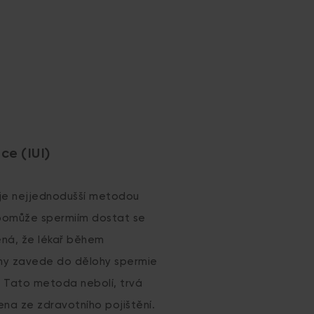
PL
FR
VN
ce (IUI)
I) je nejjednodušší metodou
 pomůže spermiím dostat se
ená, že lékař během
eny zavede do dělohy spermie
 Tato metoda nebolí, trvá
ena ze zdravotního pojištění.