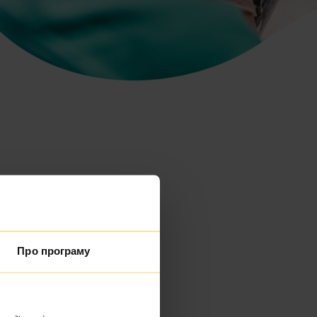
Про програму
kami