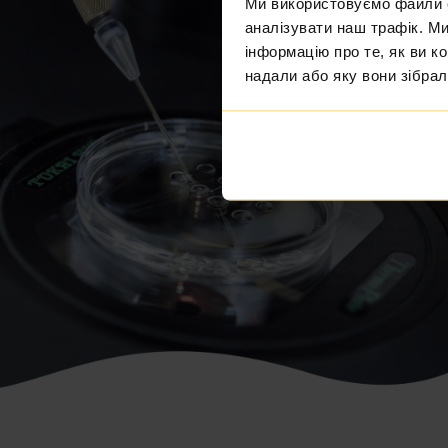
Ми використовуємо файли co
аналізувати наш трафік. М
інформацію про те, як ви к
надали або яку вони зібрал